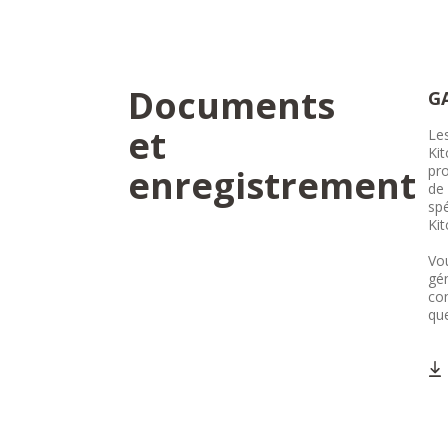
Documents
G
et
Les
Kit
enregistrement
pro
de 
spé
Kit
Vou
gén
co
que