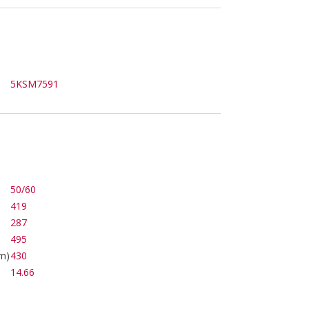
5KSM7591
50/60
419
287
495
m)
430
14.66