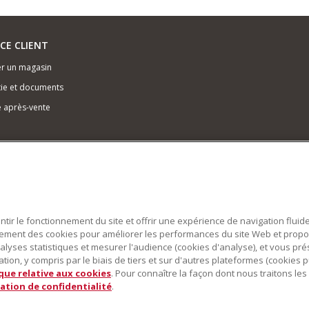
ICE CLIENT
r un magasin
ie et documents
e après-vente
antir le fonctionnement du site et offrir une expérience de navigation fluid
alement des cookies pour améliorer les performances du site Web et prop
alyses statistiques et mesurer l'audience (cookies d'analyse), et vous pr
ion, y compris par le biais de tiers et sur d'autres plateformes (cookies pu
ique relative aux cookies
. Pour connaître la façon dont nous traitons l
ation de confidentialité
.
obot pâtissier multifonction sont des marques déposées aux États Unis et dans