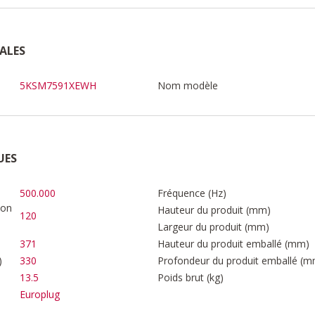
ALES
5KSM7591XEWH
Nom modèle
UES
500.000
Fréquence (Hz)
ion
Hauteur du produit (mm)
120
Largeur du produit (mm)
371
Hauteur du produit emballé (mm)
)
330
Profondeur du produit emballé (m
13.5
Poids brut (kg)
Europlug