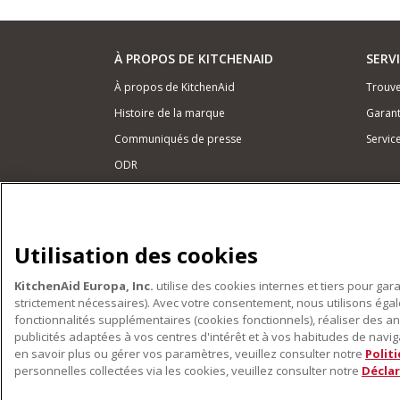
À PROPOS DE KITCHENAID
SERV
À propos de KitchenAid
Trouve
Histoire de la marque
Garant
Communiqués de presse
Servic
ODR
NOS PRODUITS
Petits électroménagers
Utilisation des cookies
Matériel de cuisine
KitchenAid Europa, Inc.
utilise des cookies internes et tiers pour gar
Accessoires
strictement nécessaires). Avec votre consentement, nous utilisons ég
fonctionnalités supplémentaires (cookies fonctionnels), réaliser des an
publicités adaptées à vos centres d'intérêt et à vos habitudes de navigat
en savoir plus ou gérer vos paramètres, veuillez consulter notre
Polit
personnelles collectées via les cookies, veuillez consulter notre
Déclar
©2022 Tous droits réservés. KitchenAid et la forme du r