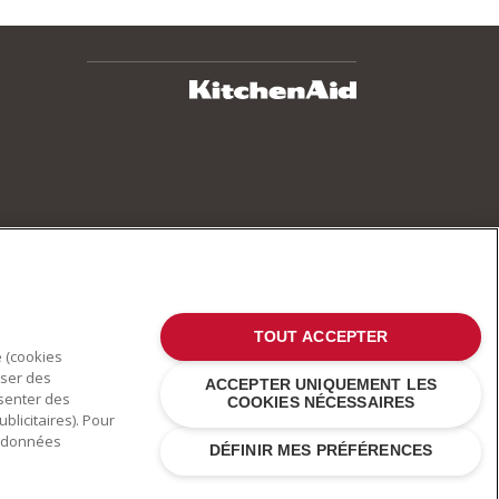
TOUT ACCEPTER
e (cookies
oser des
ACCEPTER UNIQUEMENT LES
ésenter des
COOKIES NÉCESSAIRES
blicitaires). Pour
es données
DÉFINIR MES PRÉFÉRENCES
 d'autres pays .
Déclaration de confidentialité
.
Cookies
.