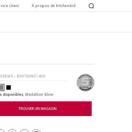
rvice client
À propos de KitchenAid
80XEMS
- 859700901400
s disponibles,
Medallion Silver
TROUVER UN MAGASIN