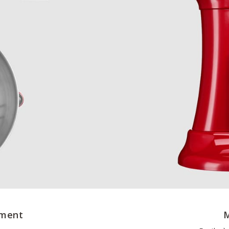
ement
M