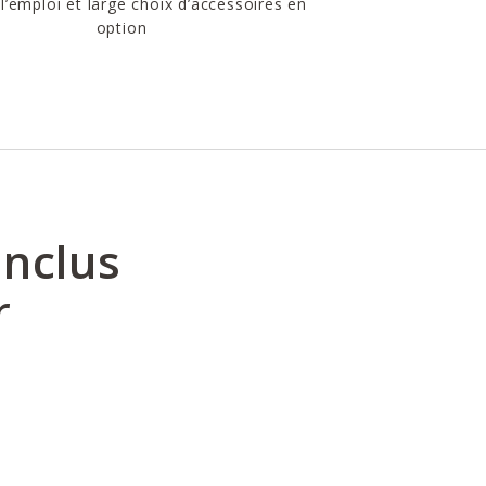
 l’emploi et large choix d’accessoires en
option
inclus
r