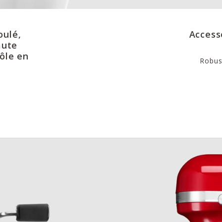
oulé,
Access
aute
ôle en
Robust