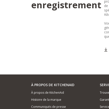
enregistrement
pro
de 
spé
Kit
Vou
gén
co
que
À PROPOS DE KITCHENAID
SERV
À propos de KitchenAid
Trouve
Histoire de la marque
Garant
Communiqués de presse
Servic