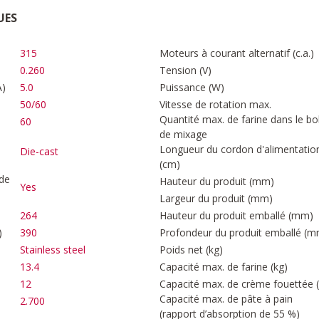
UES
315
Moteurs à courant alternatif (c.a.)
0.260
Tension (V)
A)
5.0
Puissance (W)
50/60
Vitesse de rotation max.
Quantité max. de farine dans le bo
60
de mixage
Longueur du cordon d'alimentatio
Die-cast
(cm)
 de
Hauteur du produit (mm)
Yes
Largeur du produit (mm)
264
Hauteur du produit emballé (mm)
)
390
Profondeur du produit emballé (m
Stainless steel
Poids net (kg)
13.4
Capacité max. de farine (kg)
12
Capacité max. de crème fouettée (
Capacité max. de pâte à pain
2.700
(rapport d’absorption de 55 %)