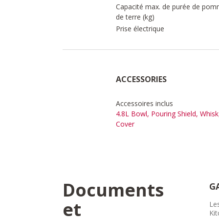
Capacité max. de purée de po
de terre (kg)
Prise électrique
ACCESSORIES
Accessoires inclus
4.8L Bowl, Pouring Shield, Whis
Cover
Documents
G
et
Les
Kit