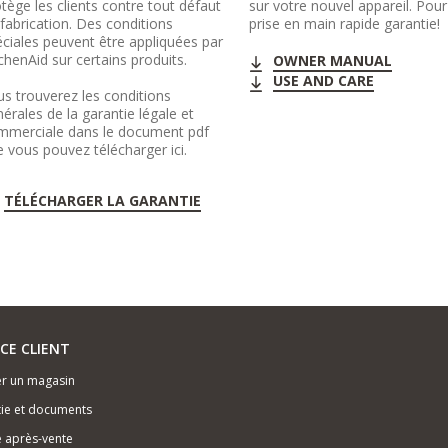
tège les clients contre tout défaut
sur votre nouvel appareil. Pou
fabrication. Des conditions
prise en main rapide garantie!
ciales peuvent être appliquées par
chenAid sur certains produits.
OWNER MANUAL
USE AND CARE
s trouverez les conditions
érales de la garantie légale et
mmerciale dans le document pdf
 vous pouvez télécharger ici.
TÉLÉCHARGER LA GARANTIE
ICE CLIENT
r un magasin
ie et documents
e après-vente