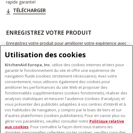
rapide garantie!
TÉLÉCHARGER
ENREGISTREZ VOTRE PRODUIT
Enregistrez votre produit pour améliorer votre expérience avec
les appareils électroménagers KitchenAid. Ainsi, vous pourrez
Utilisation des cookies
bénéficier d'offres et de promotions exclusives, recevoir des
conseils et des astuces, et bien plus encore.
KitchenAid Europa, Inc.
utilise des cookies internes et tiers pour
INSCRIVEZ-VOUS DÈS À PRÉSENT
garantir le fonctionnement du site et offrir une expérience de
navigation fluide (cookies strictement nécessaires). Avec votre
consentement, nous utilisons également des cookies pour
améliorer les performances du site Web et proposer des
fonctionnalités supplémentaires (cookies fonctionnels), réaliser des
À PROPOS DE KITCHENAID
analyses statistiques et mesurer l'audience (cookies d'analyse), et
vous présenter des publicités adaptées à vos centres d'intérêt et à
À propos de KitchenAid
vos habitudes de navigation, y compris par le biais de tiers et sur
NOS PRODUITS
Histoire de la marque
d'autres plateformes (cookies publicitaires). Pour en savoir plus ou
gérer vos paramètres, veuillez consulter notre
Politique relative
Petits électroménagers
Communiqués de presse
aux cookies
. Pour connaître la façon dont nous traitons les
SERVICE CLIENT
Matériel de cuisine
ODR
données personnelles collectées via les cookies, veuillez consulter