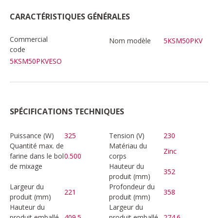
CARACTÉRISTIQUES GÉNÉRALES
Commercial
Nom modèle
5KSM50PKV
code
5KSM50PKVESO
SPÉCIFICATIONS TECHNIQUES
Puissance (W)
325
Tension (V)
230
Quantité max. de
Matériau du
Zinc
farine dans le bol
0.500
corps
de mixage
Hauteur du
352
produit (mm)
Largeur du
Profondeur du
221
358
produit (mm)
produit (mm)
Hauteur du
Largeur du
produit emballé
409.5
produit emballé
274.6