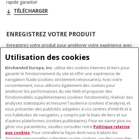
rapide garantie!
TÉLÉCHARGER
ENREGISTREZ VOTRE PRODUIT
Enregistrez votre produit pour améliorer votre expérience avec
les appareils électroménagers KitchenAid. Ainsi, vous pourrez
Utilisation des cookies
bénéficier d'offres et de promotions exclusives, recevoir des
conseils et des astuces, et bien plus encore.
KitchenAid Europa, Inc.
utilise des cookies internes et tiers pour
INSCRIVEZ-VOUS DÈS À PRÉSENT
garantir le fonctionnement du site et offrir une expérience de
navigation fluide (cookies strictement nécessaires). Avec votre
consentement, nous utilisons également des cookies pour
améliorer les performances du site Web et proposer des
fonctionnalités supplémentaires (cookies fonctionnels), réaliser des
À PROPOS DE KITCHENAID
analyses statistiques et mesurer l'audience (cookies d'analyse), et
vous présenter des publicités adaptées à vos centres d'intérêt et à
À propos de KitchenAid
vos habitudes de navigation, y compris par le biais de tiers et sur
NOS PRODUITS
Histoire de la marque
d'autres plateformes (cookies publicitaires). Pour en savoir plus ou
gérer vos paramètres, veuillez consulter notre
Politique relative
Petits électroménagers
Communiqués de presse
aux cookies
. Pour connaître la façon dont nous traitons les
SERVICE CLIENT
Matériel de cuisine
ODR
données personnelles collectées via les cookies, veuillez consulter