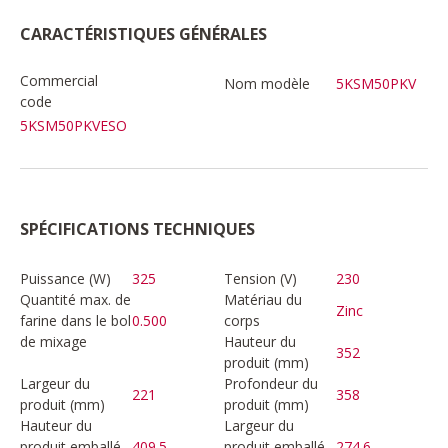
CARACTÉRISTIQUES GÉNÉRALES
Commercial
Nom modèle
5KSM50PKV
code
5KSM50PKVESO
SPÉCIFICATIONS TECHNIQUES
Puissance (W)
325
Tension (V)
230
Quantité max. de
Matériau du
Zinc
farine dans le bol
0.500
corps
de mixage
Hauteur du
352
produit (mm)
Largeur du
Profondeur du
221
358
produit (mm)
produit (mm)
Hauteur du
Largeur du
produit emballé
409.5
produit emballé
274.6