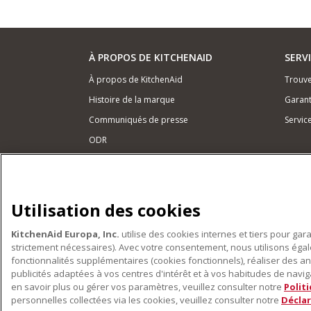
À PROPOS DE KITCHENAID
SERV
À propos de KitchenAid
Trouve
Histoire de la marque
Garant
Communiqués de presse
Servic
ODR
NOS PRODUITS
Petits électroménagers
Utilisation des cookies
Matériel de cuisine
KitchenAid Europa, Inc.
utilise des cookies internes et tiers pour gar
Accessoires
strictement nécessaires). Avec votre consentement, nous utilisons ég
fonctionnalités supplémentaires (cookies fonctionnels), réaliser des an
publicités adaptées à vos centres d'intérêt et à vos habitudes de navigat
en savoir plus ou gérer vos paramètres, veuillez consulter notre
Polit
personnelles collectées via les cookies, veuillez consulter notre
Déclar
©2022 Tous droits réservés. KitchenAid et la forme du r