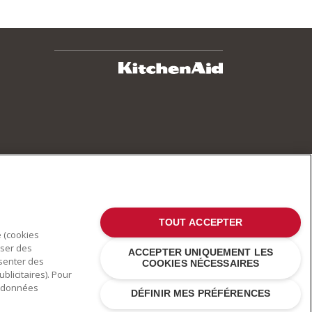
TOUT ACCEPTER
e (cookies
oser des
ACCEPTER UNIQUEMENT LES
ésenter des
COOKIES NÉCESSAIRES
blicitaires). Pour
es données
DÉFINIR MES PRÉFÉRENCES
 d'autres pays .
Déclaration de confidentialité
.
Cookies
.