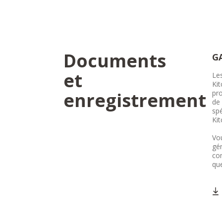
Documents
G
et
Les
Kit
enregistrement
pro
de 
spé
Kit
Vou
gén
co
que