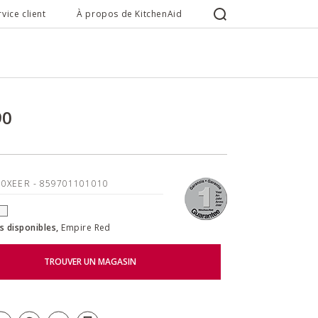
rvice client
À propos de KitchenAid
90
90XEER
- 859701101010
s disponibles,
Empire Red
TROUVER UN MAGASIN