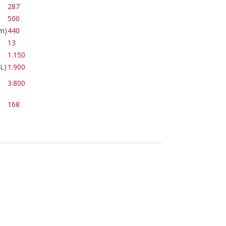
287
500
m)
440
13
1.150
L)
1.900
3.800
168