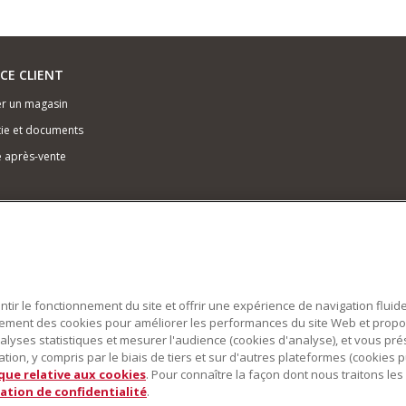
ICE CLIENT
r un magasin
ie et documents
e après-vente
antir le fonctionnement du site et offrir une expérience de navigation fluid
alement des cookies pour améliorer les performances du site Web et prop
alyses statistiques et mesurer l'audience (cookies d'analyse), et vous pr
ion, y compris par le biais de tiers et sur d'autres plateformes (cookies pu
ique relative aux cookies
. Pour connaître la façon dont nous traitons l
ation de confidentialité
.
obot pâtissier multifonction sont des marques déposées aux États Unis et dans