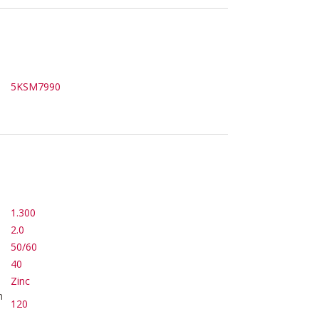
5KSM7990
1.300
2.0
50/60
40
Zinc
n
120