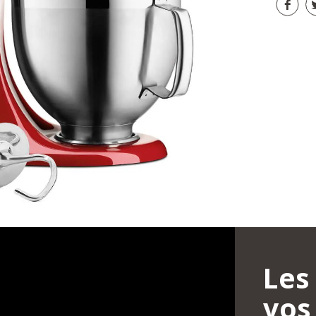
Les
vos