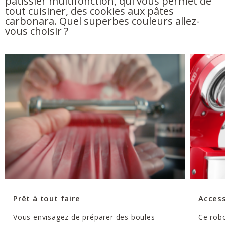
pâtissier multifonction, qui vous permet de
tout cuisiner, des cookies aux pâtes
carbonara. Quel superbes couleurs allez-
vous choisir ?
Prêt à tout faire
Access
Vous envisagez de préparer des boules
Ce robo