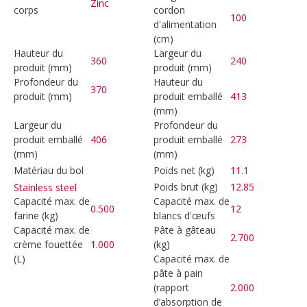
Zinc
corps
cordon
100
d'alimentation
(cm)
Hauteur du
Largeur du
360
240
produit (mm)
produit (mm)
Profondeur du
Hauteur du
370
produit (mm)
produit emballé
413
(mm)
Largeur du
Profondeur du
produit emballé
406
produit emballé
273
(mm)
(mm)
Matériau du bol
Poids net (kg)
11.1
Poids brut (kg)
12.85
Stainless steel
Capacité max. de
Capacité max. de
0.500
12
farine (kg)
blancs d'œufs
Capacité max. de
Pâte à gâteau
2.700
crème fouettée
1.000
(kg)
(L)
Capacité max. de
pâte à pain
(rapport
2.000
d’absorption de