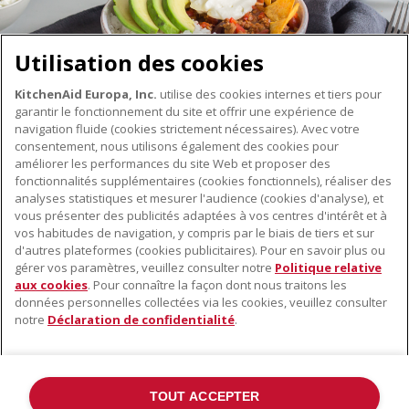
Utilisation des cookies
KitchenAid Europa, Inc.
utilise des cookies internes et tiers pour
garantir le fonctionnement du site et offrir une expérience de
navigation fluide (cookies strictement nécessaires). Avec votre
consentement, nous utilisons également des cookies pour
améliorer les performances du site Web et proposer des
fonctionnalités supplémentaires (cookies fonctionnels), réaliser des
À PROPOS DE KITCHENAID
analyses statistiques et mesurer l'audience (cookies d'analyse), et
vous présenter des publicités adaptées à vos centres d'intérêt et à
À propos de KitchenAid
vos habitudes de navigation, y compris par le biais de tiers et sur
NOS PRODUITS
Histoire de la marque
d'autres plateformes (cookies publicitaires). Pour en savoir plus ou
gérer vos paramètres, veuillez consulter notre
Politique relative
Petits électroménagers
Communiqués de presse
aux cookies
. Pour connaître la façon dont nous traitons les
SERVICE CLIENT
Matériel de cuisine
données personnelles collectées via les cookies, veuillez consulter
ODR
notre
Déclaration de confidentialité
.
Trouver un magasin
Accessoires
Garantie et documents
Service après-vente
TOUT ACCEPTER