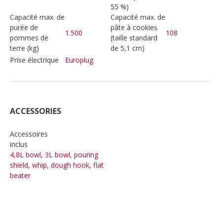
55 %)
Capacité max. de
Capacité max. de
purée de
pâte à cookies
1.500
108
pommes de
(taille standard
terre (kg)
de 5,1 cm)
Prise électrique
Europlug
ACCESSORIES
Accessoires
inclus
4,8L bowl, 3L bowl, pouring
shield, whip, dough hook, flat
beater