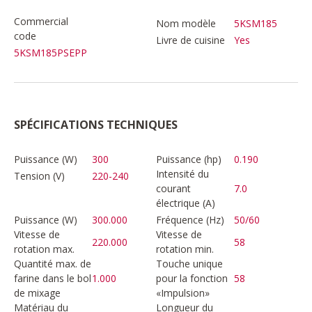
Commercial
Nom modèle
5KSM185
code
Livre de cuisine
Yes
5KSM185PSEPP
SPÉCIFICATIONS TECHNIQUES
Puissance (W)
300
Puissance (hp)
0.190
Intensité du
Tension (V)
220-240
courant
7.0
électrique (A)
Puissance (W)
300.000
Fréquence (Hz)
50/60
Vitesse de
Vitesse de
220.000
58
rotation max.
rotation min.
Quantité max. de
Touche unique
farine dans le bol
1.000
pour la fonction
58
de mixage
«Impulsion»
Matériau du
Longueur du