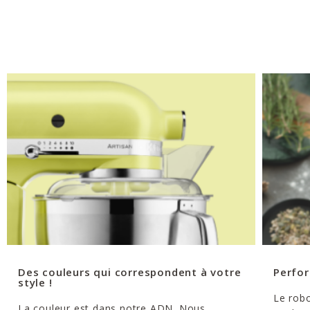
Des couleurs qui correspondent à votre
Perfor
style !
Le robo
La couleur est dans notre ADN. Nous