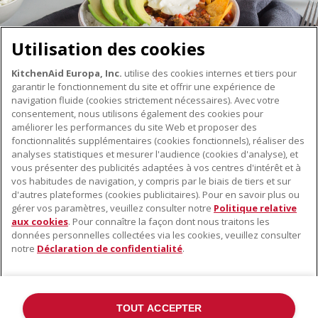
Utilisation des cookies
KitchenAid Europa, Inc.
utilise des cookies internes et tiers pour
garantir le fonctionnement du site et offrir une expérience de
navigation fluide (cookies strictement nécessaires). Avec votre
consentement, nous utilisons également des cookies pour
améliorer les performances du site Web et proposer des
fonctionnalités supplémentaires (cookies fonctionnels), réaliser des
À PROPOS DE KITCHENAID
analyses statistiques et mesurer l'audience (cookies d'analyse), et
vous présenter des publicités adaptées à vos centres d'intérêt et à
À propos de KitchenAid
vos habitudes de navigation, y compris par le biais de tiers et sur
NOS PRODUITS
Histoire de la marque
d'autres plateformes (cookies publicitaires). Pour en savoir plus ou
gérer vos paramètres, veuillez consulter notre
Politique relative
Petits électroménagers
Communiqués de presse
aux cookies
. Pour connaître la façon dont nous traitons les
SERVICE CLIENT
Matériel de cuisine
données personnelles collectées via les cookies, veuillez consulter
ODR
notre
Déclaration de confidentialité
.
Trouver un magasin
Accessoires
Garantie et documents
Service après-vente
TOUT ACCEPTER