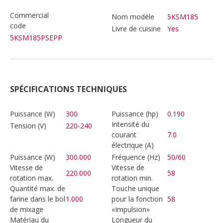
Commercial
Nom modèle
5KSM185
code
Livre de cuisine
Yes
5KSM185PSEPP
SPÉCIFICATIONS TECHNIQUES
Puissance (W)
300
Puissance (hp)
0.190
Intensité du
Tension (V)
220-240
courant
7.0
électrique (A)
Puissance (W)
300.000
Fréquence (Hz)
50/60
Vitesse de
Vitesse de
220.000
58
rotation max.
rotation min.
Quantité max. de
Touche unique
farine dans le bol
1.000
pour la fonction
58
de mixage
«Impulsion»
Matériau du
Longueur du