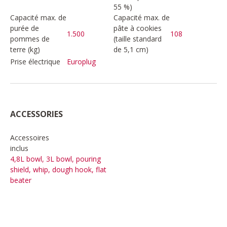
55 %)
Capacité max. de
Capacité max. de
purée de
pâte à cookies
1.500
108
pommes de
(taille standard
terre (kg)
de 5,1 cm)
Prise électrique
Europlug
ACCESSORIES
Accessoires
inclus
4,8L bowl, 3L bowl, pouring
shield, whip, dough hook, flat
beater