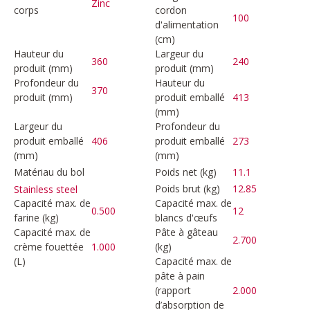
Zinc
corps
cordon
100
d'alimentation
(cm)
Hauteur du
Largeur du
360
240
produit (mm)
produit (mm)
Profondeur du
Hauteur du
370
produit (mm)
produit emballé
413
(mm)
Largeur du
Profondeur du
produit emballé
406
produit emballé
273
(mm)
(mm)
Matériau du bol
Poids net (kg)
11.1
Poids brut (kg)
12.85
Stainless steel
Capacité max. de
Capacité max. de
0.500
12
farine (kg)
blancs d'œufs
Capacité max. de
Pâte à gâteau
2.700
crème fouettée
1.000
(kg)
(L)
Capacité max. de
pâte à pain
(rapport
2.000
d’absorption de