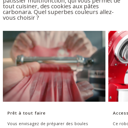
pâtissier multifonction, qui vous permet de
tout cuisiner, des cookies aux pâtes
carbonara. Quel superbes couleurs allez-
vous choisir ?
Prêt à tout faire
Access
Vous envisagez de préparer des boules
Ce robo