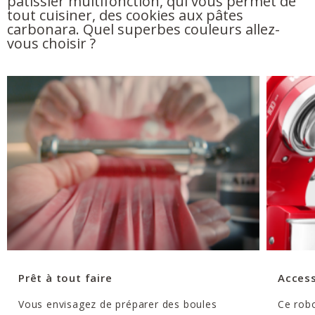
pâtissier multifonction, qui vous permet de
tout cuisiner, des cookies aux pâtes
carbonara. Quel superbes couleurs allez-
vous choisir ?
Prêt à tout faire
Access
Vous envisagez de préparer des boules
Ce robo