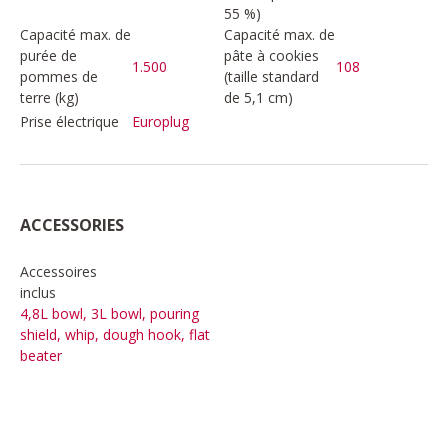
55 %)
Capacité max. de
Capacité max. de
purée de
pâte à cookies
1.500
108
pommes de
(taille standard
terre (kg)
de 5,1 cm)
Prise électrique
Europlug
ACCESSORIES
Accessoires
inclus
4,8L bowl, 3L bowl, pouring
shield, whip, dough hook, flat
beater