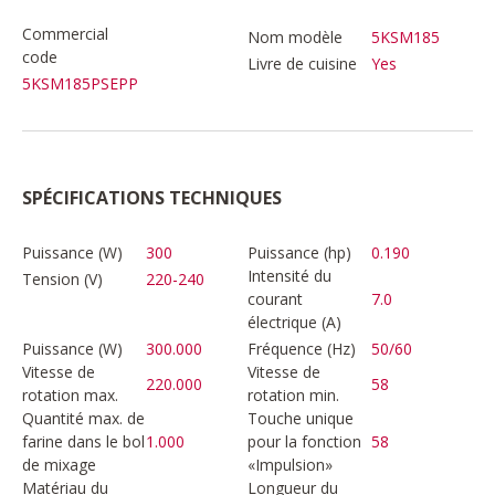
Commercial
Nom modèle
5KSM185
code
Livre de cuisine
Yes
5KSM185PSEPP
SPÉCIFICATIONS TECHNIQUES
Puissance (W)
300
Puissance (hp)
0.190
Intensité du
Tension (V)
220-240
courant
7.0
électrique (A)
Puissance (W)
300.000
Fréquence (Hz)
50/60
Vitesse de
Vitesse de
220.000
58
rotation max.
rotation min.
Quantité max. de
Touche unique
farine dans le bol
1.000
pour la fonction
58
de mixage
«Impulsion»
Matériau du
Longueur du