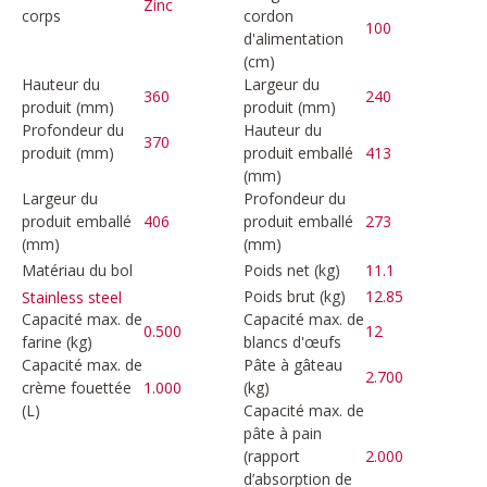
Zinc
corps
cordon
100
d'alimentation
(cm)
Hauteur du
Largeur du
360
240
produit (mm)
produit (mm)
Profondeur du
Hauteur du
370
produit (mm)
produit emballé
413
(mm)
Largeur du
Profondeur du
produit emballé
406
produit emballé
273
(mm)
(mm)
Matériau du bol
Poids net (kg)
11.1
Poids brut (kg)
12.85
Stainless steel
Capacité max. de
Capacité max. de
0.500
12
farine (kg)
blancs d'œufs
Capacité max. de
Pâte à gâteau
2.700
crème fouettée
1.000
(kg)
(L)
Capacité max. de
pâte à pain
(rapport
2.000
d’absorption de