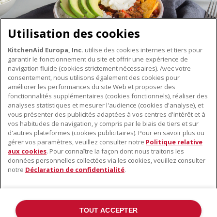
Utilisation des cookies
KitchenAid Europa, Inc.
utilise des cookies internes et tiers pour
garantir le fonctionnement du site et offrir une expérience de
navigation fluide (cookies strictement nécessaires). Avec votre
consentement, nous utilisons également des cookies pour
améliorer les performances du site Web et proposer des
fonctionnalités supplémentaires (cookies fonctionnels), réaliser des
À PROPOS DE KITCHENAID
analyses statistiques et mesurer l'audience (cookies d'analyse), et
vous présenter des publicités adaptées à vos centres d'intérêt et à
À propos de KitchenAid
vos habitudes de navigation, y compris par le biais de tiers et sur
NOS PRODUITS
Histoire de la marque
d'autres plateformes (cookies publicitaires). Pour en savoir plus ou
gérer vos paramètres, veuillez consulter notre
Politique relative
Petits électroménagers
Communiqués de presse
aux cookies
. Pour connaître la façon dont nous traitons les
SERVICE CLIENT
Matériel de cuisine
données personnelles collectées via les cookies, veuillez consulter
ODR
notre
Déclaration de confidentialité
.
Trouver un magasin
Accessoires
Garantie et documents
Service après-vente
TOUT ACCEPTER