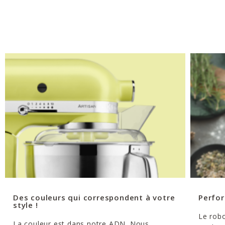
Des couleurs qui correspondent à votre
Perfor
style !
Le robo
La couleur est dans notre ADN. Nous