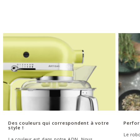
Des couleurs qui correspondent à votre
Perfor
style !
Le robo
La couleur est dans notre ADN. Nous