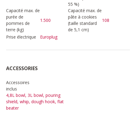
55 %)
Capacité max. de
Capacité max. de
purée de
pâte à cookies
1.500
108
pommes de
(taille standard
terre (kg)
de 5,1 cm)
Prise électrique
Europlug
ACCESSORIES
Accessoires
inclus
4,8L bowl, 3L bowl, pouring
shield, whip, dough hook, flat
beater