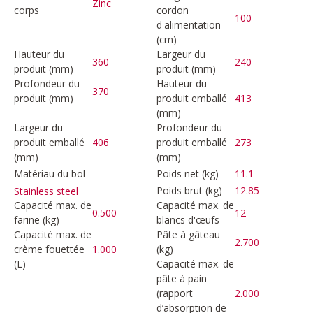
Zinc
corps
cordon
100
d'alimentation
(cm)
Hauteur du
Largeur du
360
240
produit (mm)
produit (mm)
Profondeur du
Hauteur du
370
produit (mm)
produit emballé
413
(mm)
Largeur du
Profondeur du
produit emballé
406
produit emballé
273
(mm)
(mm)
Matériau du bol
Poids net (kg)
11.1
Poids brut (kg)
12.85
Stainless steel
Capacité max. de
Capacité max. de
0.500
12
farine (kg)
blancs d'œufs
Capacité max. de
Pâte à gâteau
2.700
crème fouettée
1.000
(kg)
(L)
Capacité max. de
pâte à pain
(rapport
2.000
d’absorption de