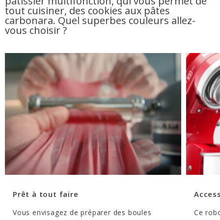
pâtissier multifonction, qui vous permet de
tout cuisiner, des cookies aux pâtes
carbonara. Quel superbes couleurs allez-
vous choisir ?
Prêt à tout faire
Access
Vous envisagez de préparer des boules
Ce robo