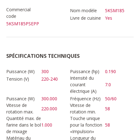
Commercial
Nom modèle
5KSM185
code
Livre de cuisine
Yes
5KSM185PSEPP
SPÉCIFICATIONS TECHNIQUES
Puissance (W)
300
Puissance (hp)
0.190
Intensité du
Tension (V)
220-240
courant
7.0
électrique (A)
Puissance (W)
300.000
Fréquence (Hz)
50/60
Vitesse de
Vitesse de
220.000
58
rotation max.
rotation min.
Quantité max. de
Touche unique
farine dans le bol
1.000
pour la fonction
58
de mixage
«Impulsion»
Matériau du
Longueur du