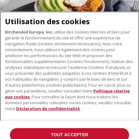
Utilisation des cookies
KitchenAid Europa, Inc.
utilise des cookies internes et tiers pour
garantir le fonctionnement du site et offrir une expérience de
navigation fluide (cookies strictement nécessaires). Avec votre
consentement, nous utilisons également des cookies pour
améliorer les performances du site Web et proposer des
fonctionnalités supplémentaires (cookies fonctionnels), réaliser des
À PROPOS DE KITCHENAID
analyses statistiques et mesurer l'audience (cookies d'analyse), et
vous présenter des publicités adaptées à vos centres d'intérêt et à
À propos de KitchenAid
vos habitudes de navigation, y compris par le biais de tiers et sur
NOS PRODUITS
Histoire de la marque
d'autres plateformes (cookies publicitaires). Pour en savoir plus ou
gérer vos paramètres, veuillez consulter notre
Politique relative
Petits électroménagers
Communiqués de presse
aux cookies
. Pour connaître la façon dont nous traitons les
SERVICE CLIENT
Matériel de cuisine
données personnelles collectées via les cookies, veuillez consulter
ODR
notre
Déclaration de confidentialité
.
Trouver un magasin
Accessoires
Garantie et documents
Service après-vente
TOUT ACCEPTER