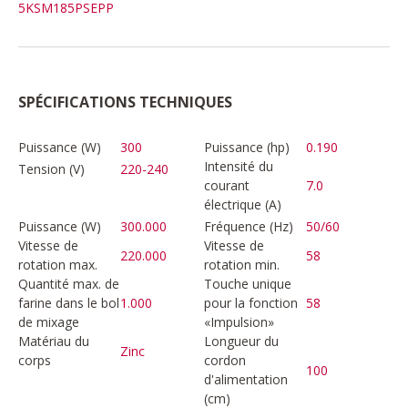
5KSM185PSEPP
SPÉCIFICATIONS TECHNIQUES
Puissance (W)
300
Puissance (hp)
0.190
Intensité du
Tension (V)
220-240
courant
7.0
électrique (A)
Puissance (W)
300.000
Fréquence (Hz)
50/60
Vitesse de
Vitesse de
220.000
58
rotation max.
rotation min.
Quantité max. de
Touche unique
farine dans le bol
1.000
pour la fonction
58
de mixage
«Impulsion»
Matériau du
Longueur du
Zinc
corps
cordon
100
d'alimentation
(cm)