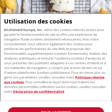
Utilisation des cookies
KitchenAid Europa, Inc.
utilise des cookies internes et tiers pour
garantir le fonctionnement du site et offrir une expérience de
navigation fluide (cookies strictement nécessaires). Avec votre
consentement, nous utilisons également des cookies pour
améliorer les performances du site Web et proposer des
fonctionnalités supplémentaires (cookies fonctionnels), réaliser des
À PROPOS DE KITCHENAID
analyses statistiques et mesurer l'audience (cookies d'analyse), et
vous présenter des publicités adaptées à vos centres d'intérêt et à
À propos de KitchenAid
vos habitudes de navigation, y compris par le biais de tiers et sur
NOS PRODUITS
Histoire de la marque
d'autres plateformes (cookies publicitaires). Pour en savoir plus ou
gérer vos paramètres, veuillez consulter notre
Politique relative
Petits électroménagers
Communiqués de presse
aux cookies
. Pour connaître la façon dont nous traitons les
SERVICE CLIENT
Matériel de cuisine
ODR
données personnelles collectées via les cookies, veuillez consulter
notre
Trouver un magasin
Déclaration de confidentialité
.
Accessoires
Garantie et documents
Service après-vente