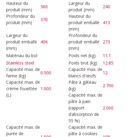
Hauteur du
Largeur du
360
240
produit (mm)
produit (mm)
Profondeur du
Hauteur du
370
produit (mm)
produit emballé
413
(mm)
Largeur du
Profondeur du
produit emballé
406
produit emballé
273
(mm)
(mm)
Matériau du bol
Poids net (kg)
11.1
Poids brut (kg)
12.85
Stainless steel
Capacité max. de
Capacité max. de
0.500
12
farine (kg)
blancs d'œufs
Capacité max. de
Pâte à gâteau
2.700
crème fouettée
1.000
(kg)
(L)
Capacité max. de
pâte à pain
(rapport
2.000
d’absorption de
55 %)
Capacité max. de
Capacité max. de
purée de
pâte à cookies
1.500
108