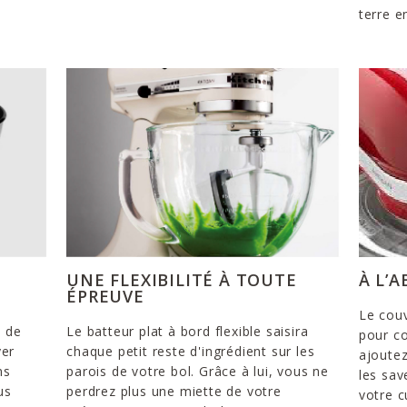
terre e
UNE FLEXIBILITÉ À TOUTE
À L’
ÉPREUVE
Le couv
e de
Le batteur plat à bord flexible saisira
pour co
yer
chaque petit reste d'ingrédient sur les
ajoutez
ns
parois de votre bol. Grâce à lui, vous ne
les sav
us
perdrez plus une miette de votre
votre c