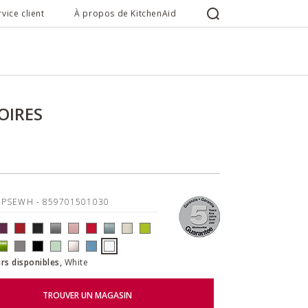
rvice client
À propos de KitchenAid
OIRES
5PSEWH
- 859701501030
rs disponibles,
White
TROUVER UN MAGASIN