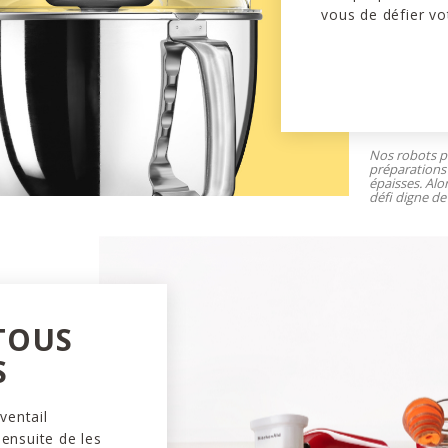
vous de défier vo
Nos robots pâ
préparations 
épaisses. Alo
défi digne de 
 TOUS
S
ventail
 ensuite de les