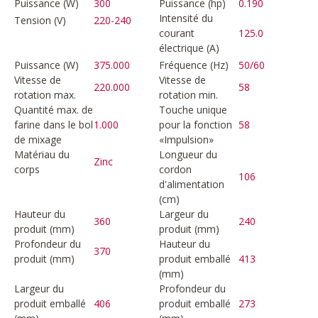
Puissance (W)
300
Puissance (hp)
0.190
Intensité du
Tension (V)
220-240
courant
125.0
électrique (A)
Puissance (W)
375.000
Fréquence (Hz)
50/60
Vitesse de
Vitesse de
220.000
58
rotation max.
rotation min.
Quantité max. de
Touche unique
farine dans le bol
1.000
pour la fonction
58
de mixage
«Impulsion»
Matériau du
Longueur du
Zinc
corps
cordon
106
d'alimentation
(cm)
Hauteur du
Largeur du
360
240
produit (mm)
produit (mm)
Profondeur du
Hauteur du
370
produit (mm)
produit emballé
413
(mm)
Largeur du
Profondeur du
produit emballé
406
produit emballé
273