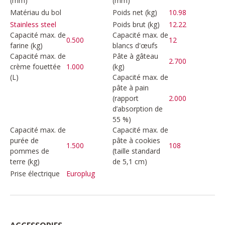
(mm)
(mm)
Matériau du bol
Poids net (kg)
10.98
Poids brut (kg)
12.22
Stainless steel
Capacité max. de
Capacité max. de
0.500
12
farine (kg)
blancs d'œufs
Capacité max. de
Pâte à gâteau
2.700
crème fouettée
1.000
(kg)
(L)
Capacité max. de
pâte à pain
(rapport
2.000
d’absorption de
55 %)
Capacité max. de
Capacité max. de
purée de
pâte à cookies
1.500
108
pommes de
(taille standard
terre (kg)
de 5,1 cm)
Prise électrique
Europlug