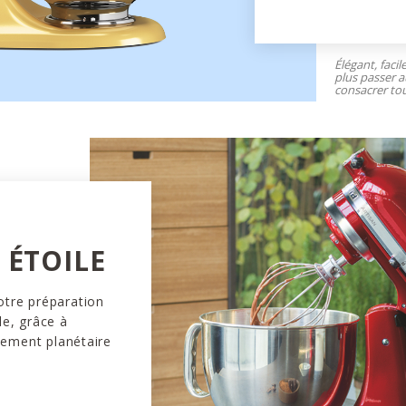
Élégant, facil
plus passer a
consacrer tou
ÉTOILE
otre préparation
le, grâce à
vement planétaire