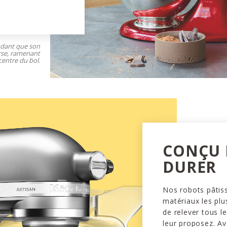
ndant que son
rse, ramenant
centre du bol.
CONÇU
DURER
Nos robots pâtiss
matériaux les plu
de relever tous l
leur proposez. Av