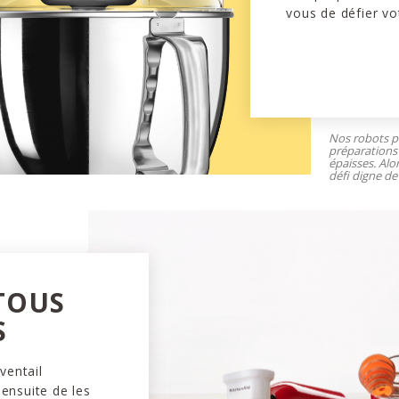
vous de défier vo
Nos robots pâ
préparations 
épaisses. Alo
défi digne de 
 TOUS
S
ventail
 ensuite de les