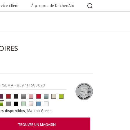
rvice client
À propos de KitchenAid
OIRES
5PSEMA
- 859711580090
rs disponibles,
Matcha Green
TROUVER UN MAGASIN