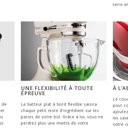
terre e
UNE FLEXIBILITÉ À TOUTE
À L’
ÉPREUVE
Le couv
e de
Le batteur plat à bord flexible saisira
pour co
yer
chaque petit reste d'ingrédient sur les
ajoutez
ns
parois de votre bol. Grâce à lui, vous ne
les sav
us
perdrez plus une miette de votre
votre c