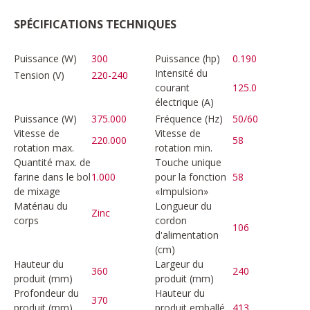
SPÉCIFICATIONS TECHNIQUES
Puissance (W)
300
Puissance (hp)
0.190
Intensité du
Tension (V)
220-240
courant
125.0
électrique (A)
Puissance (W)
375.000
Fréquence (Hz)
50/60
Vitesse de
Vitesse de
220.000
58
rotation max.
rotation min.
Quantité max. de
Touche unique
farine dans le bol
1.000
pour la fonction
58
de mixage
«Impulsion»
Matériau du
Longueur du
Zinc
corps
cordon
106
d'alimentation
(cm)
Hauteur du
Largeur du
360
240
produit (mm)
produit (mm)
Profondeur du
Hauteur du
370
produit (mm)
produit emballé
413