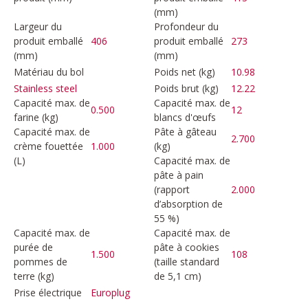
(mm)
Largeur du
Profondeur du
produit emballé
406
produit emballé
273
(mm)
(mm)
Matériau du bol
Poids net (kg)
10.98
Poids brut (kg)
12.22
Stainless steel
Capacité max. de
Capacité max. de
0.500
12
farine (kg)
blancs d'œufs
Capacité max. de
Pâte à gâteau
2.700
crème fouettée
1.000
(kg)
(L)
Capacité max. de
pâte à pain
(rapport
2.000
d’absorption de
55 %)
Capacité max. de
Capacité max. de
purée de
pâte à cookies
1.500
108
pommes de
(taille standard
terre (kg)
de 5,1 cm)
Prise électrique
Europlug