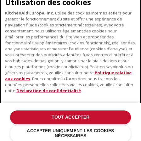
Utilisation des cookies
KitchenAid Europa, Inc.
utilise des cookies internes et tiers pour
garantir le fonctionnement du site et offrir une expérience de
navigation fluide (cookies strictement nécessaires). Avec votre
consentement, nous utilisons également des cookies pour
améliorer les performances du site Web et proposer des
fonctionnalités supplémentaires (cookies fonctionnels), réaliser des
À PROPOS DE KITCHENAID
analyses statistiques et mesurer l'audience (cookies d'analyse), et
vous présenter des publicités adaptées à vos centres d'intérêt et à
À propos de KitchenAid
vos habitudes de navigation, y compris par le biais de tiers et sur
NOS PRODUITS
Histoire de la marque
d'autres plateformes (cookies publicitaires). Pour en savoir plus ou
gérer vos paramètres, veuillez consulter notre
Politique relative
Petits électroménagers
Communiqués de presse
aux cookies
. Pour connaître la façon dont nous traitons les
SERVICE CLIENT
Matériel de cuisine
données personnelles collectées via les cookies, veuillez consulter
ODR
notre
Déclaration de confidentialité
.
Trouver un magasin
Accessoires
Garantie et documents
Service après-vente
TOUT ACCEPTER
©2022 Tous droits réservés. KitchenAid et la forme du robot pâtissier
ACCEPTER UNIQUEMENT LES COOKIES
multifonction sont des marques déposées aux États Unis et dans
NÉCESSAIRES