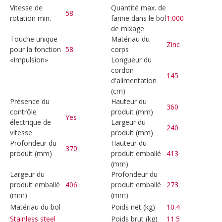
Vitesse de
Quantité max. de
58
rotation min.
farine dans le bol
1.000
de mixage
Touche unique
Matériau du
Zinc
pour la fonction
58
corps
«Impulsion»
Longueur du
cordon
145
d'alimentation
(cm)
Présence du
Hauteur du
360
contrôle
produit (mm)
Yes
électrique de
Largeur du
240
vitesse
produit (mm)
Profondeur du
Hauteur du
370
produit (mm)
produit emballé
413
(mm)
Largeur du
Profondeur du
produit emballé
406
produit emballé
273
(mm)
(mm)
Matériau du bol
Poids net (kg)
10.4
Poids brut (kg)
11.5
Stainless steel