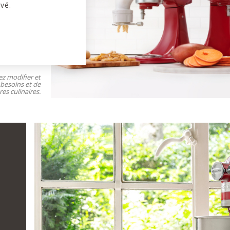
vé.
ez modifier et
 besoins et de
es culinaires.