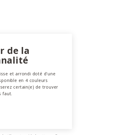
ir de la
nalité
isse et arrondi doté d'une
isponible en 4 couleurs
 serez certain(e) de trouver
s faut.