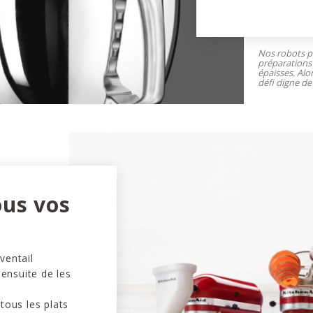
Nos robots pâ
préparations 
épaisses. Alo
défi digne de 
ous vos
ventail
 ensuite de les
tous les plats