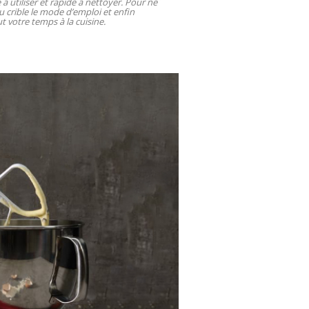
e à utiliser et rapide à nettoyer. Pour ne
u crible le mode d’emploi et enfin
t votre temps à la cuisine.