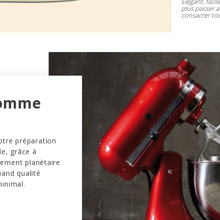
Élégant, facil
plus passer a
consacrer tou
comme
otre préparation
le, grâce à
vement planétaire
uand qualité
minimal.