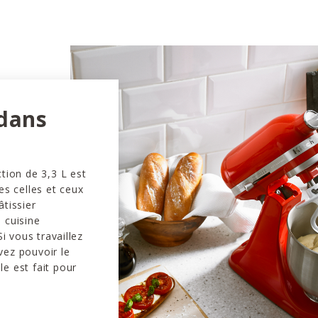
 dans
ction de 3,3 L est
es celles et ceux
âtissier
 cuisine
 vous travaillez
vez pouvoir le
e est fait pour