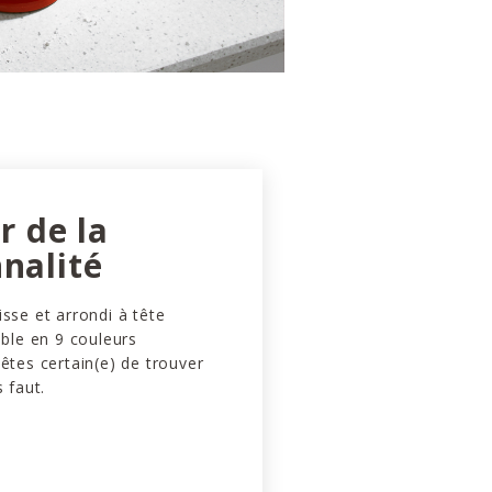
ir de la
nalité
isse et arrondi à tête
ible en 9 couleurs
 êtes certain(e) de trouver
s faut.