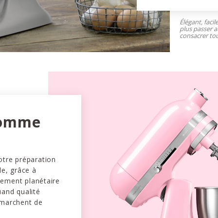
Élégant, facil
plus passer a
consacrer tou
comme
otre préparation
le, grâce à
vement planétaire
uand qualité
 marchent de