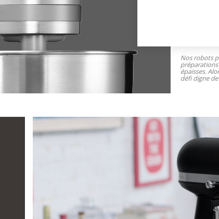
Nos robots pâ
préparations 
épaisses. Alo
défi digne de 