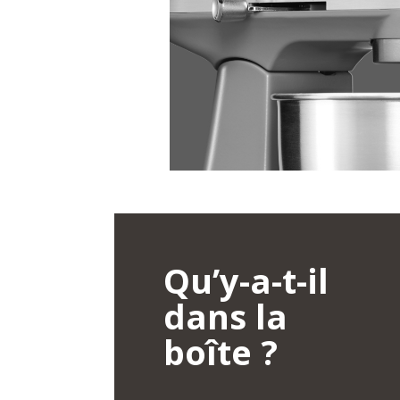
Qu’y-a-t-il
dans la
boîte ?