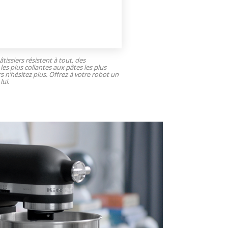
tissiers résistent à tout, des
les plus collantes aux pâtes les plus
rs n’hésitez plus. Offrez à votre robot un
lui.