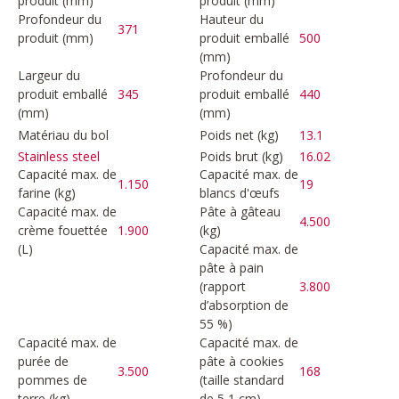
produit (mm)
produit (mm)
Profondeur du
Hauteur du
371
produit (mm)
produit emballé
500
(mm)
Largeur du
Profondeur du
produit emballé
345
produit emballé
440
(mm)
(mm)
Matériau du bol
Poids net (kg)
13.1
Poids brut (kg)
16.02
Stainless steel
Capacité max. de
Capacité max. de
1.150
19
farine (kg)
blancs d'œufs
Capacité max. de
Pâte à gâteau
4.500
crème fouettée
1.900
(kg)
(L)
Capacité max. de
pâte à pain
(rapport
3.800
d’absorption de
55 %)
Capacité max. de
Capacité max. de
purée de
pâte à cookies
3.500
168
pommes de
(taille standard
terre (kg)
de 5,1 cm)