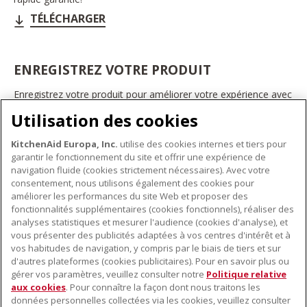
TÉLÉCHARGER
ENREGISTREZ VOTRE PRODUIT
Enregistrez votre produit pour améliorer votre expérience avec
les appareils électroménagers KitchenAid. Ainsi, vous pourrez
Utilisation des cookies
bénéficier d'offres et de promotions exclusives, recevoir des
conseils et des astuces, et bien plus encore.
KitchenAid Europa, Inc.
utilise des cookies internes et tiers pour
INSCRIVEZ-VOUS DÈS À PRÉSENT
garantir le fonctionnement du site et offrir une expérience de
navigation fluide (cookies strictement nécessaires). Avec votre
consentement, nous utilisons également des cookies pour
améliorer les performances du site Web et proposer des
fonctionnalités supplémentaires (cookies fonctionnels), réaliser des
À PROPOS DE KITCHENAID
analyses statistiques et mesurer l'audience (cookies d'analyse), et
vous présenter des publicités adaptées à vos centres d'intérêt et à
À propos de KitchenAid
vos habitudes de navigation, y compris par le biais de tiers et sur
NOS PRODUITS
Histoire de la marque
d'autres plateformes (cookies publicitaires). Pour en savoir plus ou
gérer vos paramètres, veuillez consulter notre
Politique relative
Petits électroménagers
Communiqués de presse
aux cookies
. Pour connaître la façon dont nous traitons les
SERVICE CLIENT
Matériel de cuisine
données personnelles collectées via les cookies, veuillez consulter
ODR