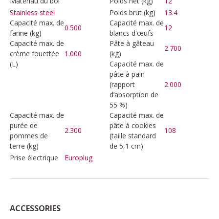
Matériau du bol
Poids net (kg)
12
Poids brut (kg)
13.4
Stainless steel
Capacité max. de
Capacité max. de
0.500
12
farine (kg)
blancs d'œufs
Capacité max. de
Pâte à gâteau
2.700
crème fouettée
1.000
(kg)
(L)
Capacité max. de
pâte à pain
(rapport
2.000
d’absorption de
55 %)
Capacité max. de
Capacité max. de
purée de
pâte à cookies
2.300
108
pommes de
(taille standard
terre (kg)
de 5,1 cm)
Prise électrique
Europlug
ACCESSORIES