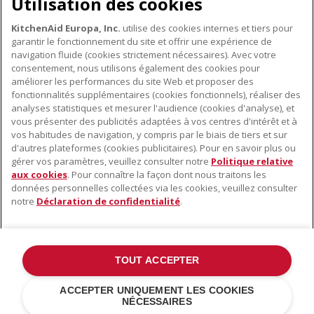
Utilisation des cookies
conseils et des astuces, et bien plus encore.
KitchenAid Europa, Inc.
utilise des cookies internes et tiers pour
INSCRIVEZ-VOUS DÈS À PRÉSENT
garantir le fonctionnement du site et offrir une expérience de
navigation fluide (cookies strictement nécessaires). Avec votre
consentement, nous utilisons également des cookies pour
améliorer les performances du site Web et proposer des
fonctionnalités supplémentaires (cookies fonctionnels), réaliser des
À PROPOS DE KITCHENAID
analyses statistiques et mesurer l'audience (cookies d'analyse), et
vous présenter des publicités adaptées à vos centres d'intérêt et à
À propos de KitchenAid
vos habitudes de navigation, y compris par le biais de tiers et sur
NOS PRODUITS
Histoire de la marque
d'autres plateformes (cookies publicitaires). Pour en savoir plus ou
gérer vos paramètres, veuillez consulter notre
Politique relative
Petits électroménagers
Communiqués de presse
aux cookies
. Pour connaître la façon dont nous traitons les
SERVICE CLIENT
Matériel de cuisine
ODR
données personnelles collectées via les cookies, veuillez consulter
notre
Déclaration de confidentialité
.
Trouver un magasin
Accessoires
Garantie et documents
Service après-vente
TOUT ACCEPTER
©2022 Tous droits réservés. KitchenAid et la forme du robot pâtissier
ACCEPTER UNIQUEMENT LES COOKIES
multifonction sont des marques déposées aux États Unis et dans
NÉCESSAIRES