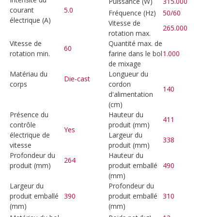
Puissance (W)
315.000
courant
5.0
Fréquence (Hz)
50/60
électrique (A)
Vitesse de
265.000
rotation max.
Vitesse de
Quantité max. de
60
rotation min.
farine dans le bol
1.000
de mixage
Matériau du
Longueur du
Die-cast
corps
cordon
140
d'alimentation
(cm)
Présence du
Hauteur du
411
contrôle
produit (mm)
Yes
électrique de
Largeur du
338
vitesse
produit (mm)
Profondeur du
Hauteur du
264
produit (mm)
produit emballé
490
(mm)
Largeur du
Profondeur du
produit emballé
390
produit emballé
310
(mm)
(mm)