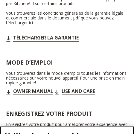
par KitchenAid sur certains produits.
Vous trouverez les conditions générales de la garantie légale
et commerciale dans le document pdf que vous pouvez
télécharger ici.
TÉLÉCHARGER LA GARANTIE
MODE D’EMPLOI
Vous trouverez dans le mode d’emploi toutes les informations
nécessaires sur votre nouvel appareil. Pour une prise en main
rapide garantie!
OWNER MANUAL
USE AND CARE
ENREGISTREZ VOTRE PRODUIT
Enregistrez votre produit pour améliorer votre expérience avec
les appareils électroménagers KitchenAid. Ainsi, vous pourrez
bénéficier d'offres et de promotions exclusives, recevoir des