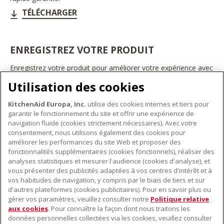
TÉLÉCHARGER
ENREGISTREZ VOTRE PRODUIT
Enregistrez votre produit pour améliorer votre expérience avec
les appareils électroménagers KitchenAid. Ainsi, vous pourrez
Utilisation des cookies
bénéficier d'offres et de promotions exclusives, recevoir des
conseils et des astuces, et bien plus encore.
KitchenAid Europa, Inc.
utilise des cookies internes et tiers pour
INSCRIVEZ-VOUS DÈS À PRÉSENT
garantir le fonctionnement du site et offrir une expérience de
navigation fluide (cookies strictement nécessaires). Avec votre
consentement, nous utilisons également des cookies pour
améliorer les performances du site Web et proposer des
fonctionnalités supplémentaires (cookies fonctionnels), réaliser des
À PROPOS DE KITCHENAID
analyses statistiques et mesurer l'audience (cookies d'analyse), et
vous présenter des publicités adaptées à vos centres d'intérêt et à
À propos de KitchenAid
vos habitudes de navigation, y compris par le biais de tiers et sur
NOS PRODUITS
Histoire de la marque
d'autres plateformes (cookies publicitaires). Pour en savoir plus ou
gérer vos paramètres, veuillez consulter notre
Politique relative
Petits électroménagers
Communiqués de presse
aux cookies
. Pour connaître la façon dont nous traitons les
SERVICE CLIENT
Matériel de cuisine
ODR
données personnelles collectées via les cookies, veuillez consulter