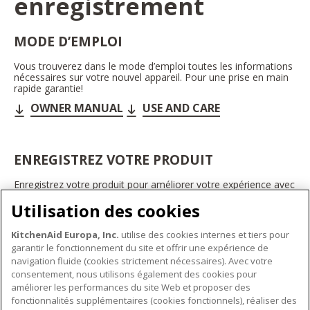
enregistrement
MODE D’EMPLOI
Vous trouverez dans le mode d’emploi toutes les informations
nécessaires sur votre nouvel appareil. Pour une prise en main
rapide garantie!
OWNER MANUAL
USE AND CARE
ENREGISTREZ VOTRE PRODUIT
Enregistrez votre produit pour améliorer votre expérience avec
les appareils électroménagers KitchenAid. Ainsi, vous pourrez
Utilisation des cookies
bénéficier d'offres et de promotions exclusives, recevoir des
conseils et des astuces, et bien plus encore.
KitchenAid Europa, Inc.
utilise des cookies internes et tiers pour
INSCRIVEZ-VOUS DÈS À PRÉSENT
garantir le fonctionnement du site et offrir une expérience de
navigation fluide (cookies strictement nécessaires). Avec votre
consentement, nous utilisons également des cookies pour
améliorer les performances du site Web et proposer des
fonctionnalités supplémentaires (cookies fonctionnels), réaliser des