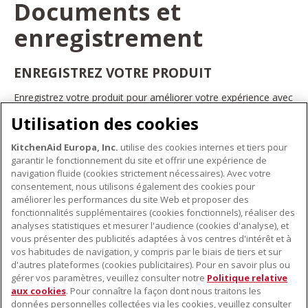
Documents et
enregistrement
ENREGISTREZ VOTRE PRODUIT
Enregistrez votre produit pour améliorer votre expérience avec
les appareils électroménagers KitchenAid. Ainsi, vous pourrez
Utilisation des cookies
bénéficier d'offres et de promotions exclusives, recevoir des
conseils et des astuces, et bien plus encore.
KitchenAid Europa, Inc.
utilise des cookies internes et tiers pour
INSCRIVEZ-VOUS DÈS À PRÉSENT
garantir le fonctionnement du site et offrir une expérience de
navigation fluide (cookies strictement nécessaires). Avec votre
consentement, nous utilisons également des cookies pour
améliorer les performances du site Web et proposer des
fonctionnalités supplémentaires (cookies fonctionnels), réaliser des
À PROPOS DE KITCHENAID
analyses statistiques et mesurer l'audience (cookies d'analyse), et
vous présenter des publicités adaptées à vos centres d'intérêt et à
À propos de KitchenAid
vos habitudes de navigation, y compris par le biais de tiers et sur
NOS PRODUITS
Histoire de la marque
d'autres plateformes (cookies publicitaires). Pour en savoir plus ou
gérer vos paramètres, veuillez consulter notre
Politique relative
Petits électroménagers
Communiqués de presse
aux cookies
. Pour connaître la façon dont nous traitons les
SERVICE CLIENT
Matériel de cuisine
ODR
données personnelles collectées via les cookies, veuillez consulter