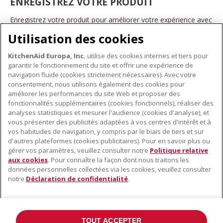
ENREGISTREZ VOTRE PRODUIT
Enregistrez votre produit pour améliorer votre expérience avec
les appareils électroménagers KitchenAid. Ainsi, vous pourrez
Utilisation des cookies
bénéficier d'offres et de promotions exclusives, recevoir des
conseils et des astuces, et bien plus encore.
KitchenAid Europa, Inc.
utilise des cookies internes et tiers pour
INSCRIVEZ-VOUS DÈS À PRÉSENT
garantir le fonctionnement du site et offrir une expérience de
navigation fluide (cookies strictement nécessaires). Avec votre
consentement, nous utilisons également des cookies pour
améliorer les performances du site Web et proposer des
fonctionnalités supplémentaires (cookies fonctionnels), réaliser des
À PROPOS DE KITCHENAID
analyses statistiques et mesurer l'audience (cookies d'analyse), et
vous présenter des publicités adaptées à vos centres d'intérêt et à
À propos de KitchenAid
vos habitudes de navigation, y compris par le biais de tiers et sur
NOS PRODUITS
Histoire de la marque
d'autres plateformes (cookies publicitaires). Pour en savoir plus ou
gérer vos paramètres, veuillez consulter notre
Politique relative
Petits électroménagers
Communiqués de presse
aux cookies
. Pour connaître la façon dont nous traitons les
SERVICE CLIENT
Matériel de cuisine
ODR
données personnelles collectées via les cookies, veuillez consulter
notre
Déclaration de confidentialité
.
Trouver un magasin
Accessoires
Garantie et documents
Service après-vente
TOUT ACCEPTER