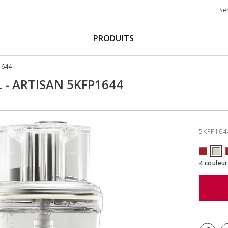
Se
PRODUITS
1644
 - ARTISAN 5KFP1644
5KFP16
4 couleur