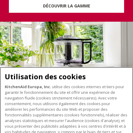
DÉCOUVRIR LA GAMME
Utilisation des cookies
KitchenAid Europa, Inc.
utilise des cookies internes et tiers pour
garantir le fonctionnement du site et offrir une expérience de
navigation fluide (cookies strictement nécessaires). Avec votre
consentement, nous utilisons également des cookies pour
améliorer les performances du site Web et proposer des
fonctionnalités supplémentaires (cookies fonctionnels), réaliser des
À PROPOS DE KITCHENAID
analyses statistiques et mesurer l'audience (cookies d'analyse), et
vous présenter des publicités adaptées à vos centres d'intérêt et à
À propos de KitchenAid
vos habitudes de navigation, y compris par le biais de tiers et sur