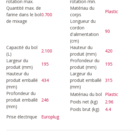
rotation max.
rotation min.
Quantité max. de
Matériau du
Plastic
farine dans le bol
0.700
corps
de mixage
Longueur du
cordon
90
d'alimentation
(cm)
Capacité du bol
Hauteur du
2.100
420
(L)
produit (mm)
Largeur du
Profondeur du
195
195
produit (mm)
produit (mm)
Hauteur du
Largeur du
produit emballé
434
produit emballé
315
(mm)
(mm)
Profondeur du
Matériau du bol
Plastic
produit emballé
246
Poids net (kg)
2.96
(mm)
Poids brut (kg)
4.4
Prise électrique
Europlug