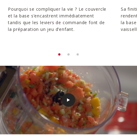
Pourquoi se compliquer la vie ? Le couvercle
Sa fini
et la base s’encastrent immédiatement
rendent
tandis que les leviers de commande font de
la base
la préparation un jeu d’enfant.
vaissell