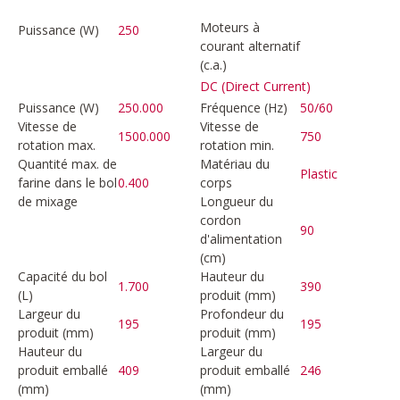
Moteurs à
Puissance (W)
250
courant alternatif
(c.a.)
DC (Direct Current)
Puissance (W)
250.000
Fréquence (Hz)
50/60
Vitesse de
Vitesse de
1500.000
750
rotation max.
rotation min.
Quantité max. de
Matériau du
Plastic
farine dans le bol
0.400
corps
de mixage
Longueur du
cordon
90
d'alimentation
(cm)
Capacité du bol
Hauteur du
1.700
390
(L)
produit (mm)
Largeur du
Profondeur du
195
195
produit (mm)
produit (mm)
Hauteur du
Largeur du
produit emballé
409
produit emballé
246
(mm)
(mm)