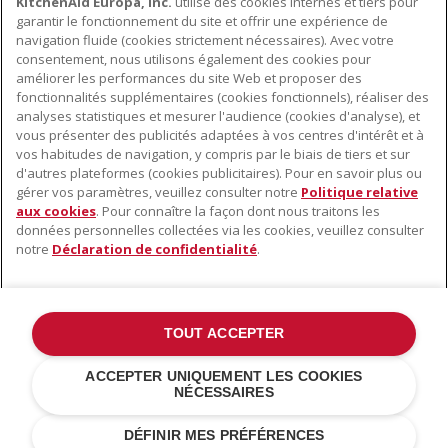
KitchenAid Europa, Inc.
utilise des cookies internes et tiers pour
garantir le fonctionnement du site et offrir une expérience de
navigation fluide (cookies strictement nécessaires). Avec votre
consentement, nous utilisons également des cookies pour
améliorer les performances du site Web et proposer des
fonctionnalités supplémentaires (cookies fonctionnels), réaliser des
À PROPOS DE KITCHENAID
analyses statistiques et mesurer l'audience (cookies d'analyse), et
vous présenter des publicités adaptées à vos centres d'intérêt et à
À propos de KitchenAid
vos habitudes de navigation, y compris par le biais de tiers et sur
NOS PRODUITS
Histoire de la marque
d'autres plateformes (cookies publicitaires). Pour en savoir plus ou
gérer vos paramètres, veuillez consulter notre
Politique relative
Petits électroménagers
Communiqués de presse
aux cookies
. Pour connaître la façon dont nous traitons les
SERVICE CLIENT
Matériel de cuisine
données personnelles collectées via les cookies, veuillez consulter
ODR
notre
Déclaration de confidentialité
.
Trouver un magasin
Accessoires
Garantie et documents
Service après-vente
TOUT ACCEPTER
©2022 Tous droits réservés. KitchenAid et la forme du robot pâtissier
ACCEPTER UNIQUEMENT LES COOKIES
multifonction sont des marques déposées aux États Unis et dans
NÉCESSAIRES
d'autres pays .
Déclaration de confidentialité
.
Cookies
.
Autres pays
DÉFINIR MES PRÉFÉRENCES