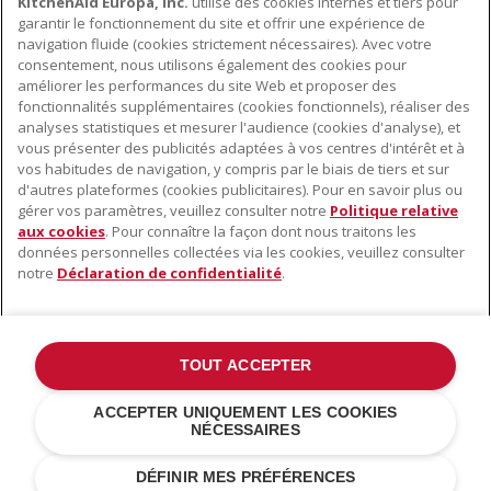
KitchenAid Europa, Inc.
utilise des cookies internes et tiers pour
garantir le fonctionnement du site et offrir une expérience de
navigation fluide (cookies strictement nécessaires). Avec votre
consentement, nous utilisons également des cookies pour
améliorer les performances du site Web et proposer des
fonctionnalités supplémentaires (cookies fonctionnels), réaliser des
À PROPOS DE KITCHENAID
analyses statistiques et mesurer l'audience (cookies d'analyse), et
vous présenter des publicités adaptées à vos centres d'intérêt et à
À propos de KitchenAid
vos habitudes de navigation, y compris par le biais de tiers et sur
NOS PRODUITS
Histoire de la marque
d'autres plateformes (cookies publicitaires). Pour en savoir plus ou
gérer vos paramètres, veuillez consulter notre
Politique relative
Petits électroménagers
Communiqués de presse
aux cookies
. Pour connaître la façon dont nous traitons les
SERVICE CLIENT
Matériel de cuisine
données personnelles collectées via les cookies, veuillez consulter
ODR
notre
Déclaration de confidentialité
.
Trouver un magasin
Accessoires
Garantie et documents
Service après-vente
TOUT ACCEPTER
©2022 Tous droits réservés. KitchenAid et la forme du robot pâtissier
ACCEPTER UNIQUEMENT LES COOKIES
multifonction sont des marques déposées aux États Unis et dans
NÉCESSAIRES
d'autres pays .
Déclaration de confidentialité
.
Cookies
.
Autres pays
DÉFINIR MES PRÉFÉRENCES