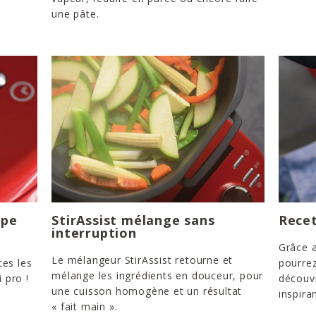
une pâte.
ape
StirAssist mélange sans
Recet
interruption
Grâce a
Le mélangeur StirAssist retourne et
tes les
pourrez
mélange les ingrédients en douceur, pour
 pro !
découvr
une cuisson homogène et un résultat
inspira
« fait main ».