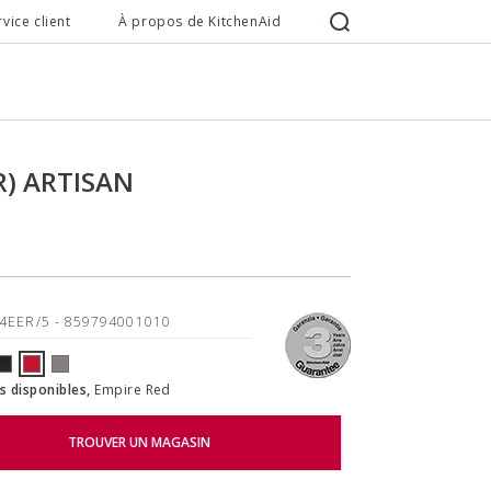
rvice client
À propos de KitchenAid
) ARTISAN
04EER/5
- 859794001010
s disponibles,
Empire Red
TROUVER UN MAGASIN