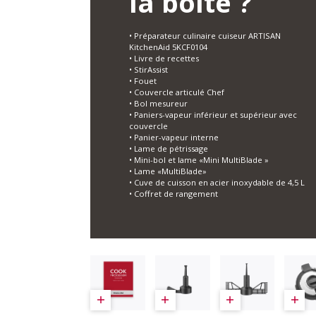
la boîte ?
• Préparateur culinaire cuiseur ARTISAN
KitchenAid 5KCF0104
• Livre de recettes
• StirAssist
• Fouet
• Couvercle articulé Chef
• Bol mesureur
• Paniers-vapeur inférieur et supérieur avec
couvercle
• Panier-vapeur interne
• Lame de pétrissage
• Mini-bol et lame «Mini MultiBlade »
• Lame «MultiBlade»
• Cuve de cuisson en acier inoxydable de 4,5 L
• Coffret de rangement