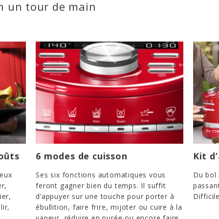
en un tour de main
oûts
6 modes de cuisson
Kit d
reux
Ses six fonctions automatiques vous
Du bol
r,
feront gagner bien du temps. Il suffit
passant
ier,
d’appuyer sur une touche pour porter à
Difficil
lir,
ébullition, faire frire, mijoter ou cuire à la
vapeur, réduire en purée ou encore faire