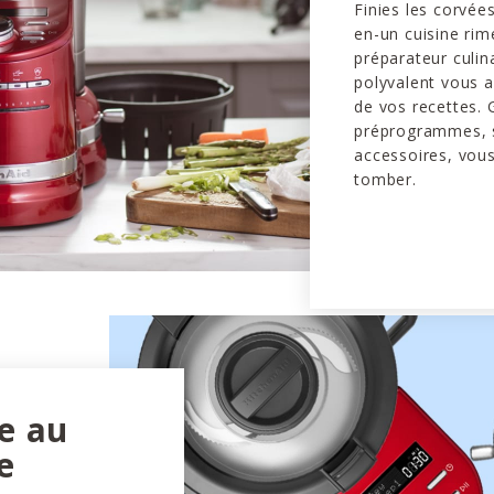
Finies les corvée
en-un cuisine rime
préparateur culin
polyvalent vous 
de vos recettes. 
préprogrammes, 
accessoires, vous
tomber.
le au
e