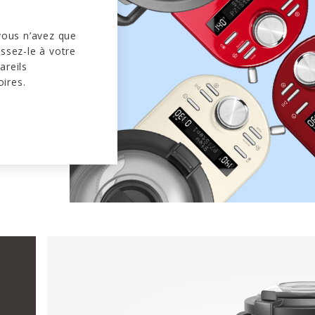
 vous n’avez que
issez-le à votre
areils
ires.