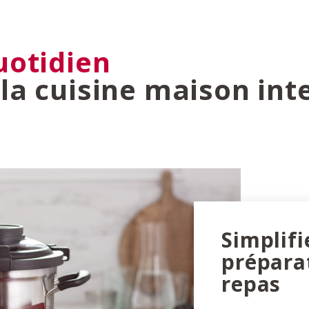
uotidien
la cuisine maison inte
Simplifi
prépara
repas