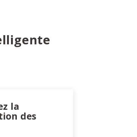
lligente
ez la
tion des