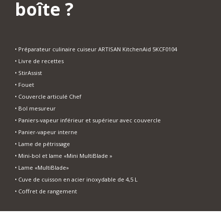
boîte ?
• Préparateur culinaire cuiseur ARTISAN KitchenAid 5KCF0104
• Livre de recettes
• StirAssist
• Fouet
• Couvercle articulé Chef
• Bol mesureur
• Paniers-vapeur inférieur et supérieur avec couvercle
• Panier-vapeur interne
• Lame de pétrissage
• Mini-bol et lame «Mini MultiBlade »
• Lame «MultiBlade»
• Cuve de cuisson en acier inoxydable de 4,5 L
• Coffret de rangement