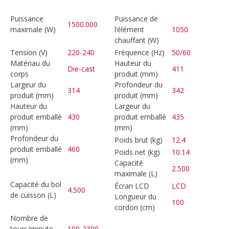
Puissance
Puissance de
1500.000
maximale (W)
l’élément
1050
chauffant (W)
Tension (V)
220-240
Fréquence (Hz)
50/60
Matériau du
Hauteur du
Die-cast
411
corps
produit (mm)
Largeur du
Profondeur du
314
342
produit (mm)
produit (mm)
Hauteur du
Largeur du
produit emballé
430
produit emballé
435
(mm)
(mm)
Profondeur du
Poids brut (kg)
12.4
produit emballé
460
Poids net (kg)
10.14
(mm)
Capacité
2.500
maximale (L)
Capacité du bol
Écran LCD
LCD
4.500
de cuisson (L)
Longueur du
100
cordon (cm)
Nombre de
tours/minute
100-2300