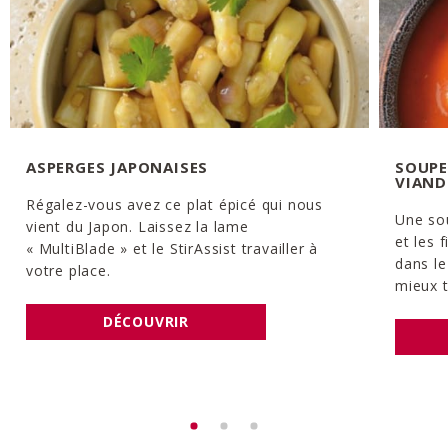
ASPERGES JAPONAISES
SOUPE
VIAND
Régalez-vous avez ce plat épicé qui nous
Une so
vient du Japon. Laissez la lame
et les 
« MultiBlade » et le StirAssist travailler à
dans le
votre place.
mieux t
DÉCOUVRIR