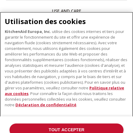
USE AND CARE
Utilisation des cookies
Télécharger
KitchenAid Europa, Inc.
utilise des cookies internes et tiers pour
garantir le fonctionnement du site et offrir une expérience de
navigation fluide (cookies strictement nécessaires). Avec votre
consentement, nous utilisons également des cookies pour
améliorer les performances du site Web et proposer des
fonctionnalités supplémentaires (cookies fonctionnels), réaliser des
À PROPOS DE KITCHENAID
analyses statistiques et mesurer l'audience (cookies d'analyse), et
vous présenter des publicités adaptées à vos centres d'intérêt et à
À propos de KitchenAid
vos habitudes de navigation, y compris par le biais de tiers et sur
NOS PRODUITS
Histoire de la marque
d'autres plateformes (cookies publicitaires). Pour en savoir plus ou
gérer vos paramètres, veuillez consulter notre
Politique relative
Petits électroménagers
Communiqués de presse
aux cookies
. Pour connaître la façon dont nous traitons les
SERVICE CLIENT
Matériel de cuisine
ODR
données personnelles collectées via les cookies, veuillez consulter
notre
Déclaration de confidentialité
.
Trouver un magasin
Accessoires
Garantie et documents
Service après-vente
TOUT ACCEPTER