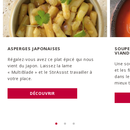
ASPERGES JAPONAISES
SOUPE
VIAND
Régalez-vous avez ce plat épicé qui nous
Une so
vient du Japon. Laissez la lame
et les 
« MultiBlade » et le StirAssist travailler à
dans le
votre place.
mieux t
DÉCOUVRIR