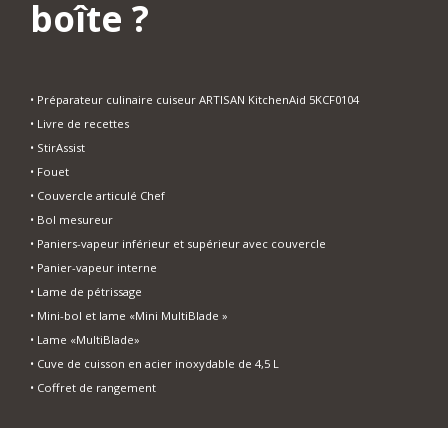
boîte ?
• Préparateur culinaire cuiseur ARTISAN KitchenAid 5KCF0104
• Livre de recettes
• StirAssist
• Fouet
• Couvercle articulé Chef
• Bol mesureur
• Paniers-vapeur inférieur et supérieur avec couvercle
• Panier-vapeur interne
• Lame de pétrissage
• Mini-bol et lame «Mini MultiBlade »
• Lame «MultiBlade»
• Cuve de cuisson en acier inoxydable de 4,5 L
• Coffret de rangement