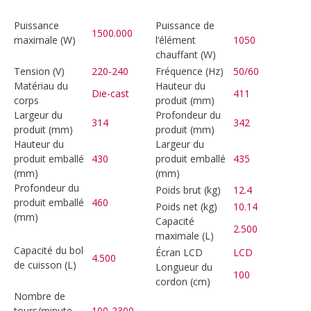
Puissance
Puissance de
1500.000
maximale (W)
l’élément
1050
chauffant (W)
Tension (V)
220-240
Fréquence (Hz)
50/60
Matériau du
Hauteur du
Die-cast
411
corps
produit (mm)
Largeur du
Profondeur du
314
342
produit (mm)
produit (mm)
Hauteur du
Largeur du
produit emballé
430
produit emballé
435
(mm)
(mm)
Profondeur du
Poids brut (kg)
12.4
produit emballé
460
Poids net (kg)
10.14
(mm)
Capacité
2.500
maximale (L)
Capacité du bol
Écran LCD
LCD
4.500
de cuisson (L)
Longueur du
100
cordon (cm)
Nombre de
tours/minute
100-2300