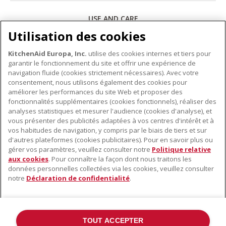
USE AND CARE
Utilisation des cookies
Télécharger
KitchenAid Europa, Inc.
utilise des cookies internes et tiers pour
garantir le fonctionnement du site et offrir une expérience de
navigation fluide (cookies strictement nécessaires). Avec votre
consentement, nous utilisons également des cookies pour
améliorer les performances du site Web et proposer des
fonctionnalités supplémentaires (cookies fonctionnels), réaliser des
À PROPOS DE KITCHENAID
analyses statistiques et mesurer l'audience (cookies d'analyse), et
vous présenter des publicités adaptées à vos centres d'intérêt et à
À propos de KitchenAid
vos habitudes de navigation, y compris par le biais de tiers et sur
NOS PRODUITS
Histoire de la marque
d'autres plateformes (cookies publicitaires). Pour en savoir plus ou
gérer vos paramètres, veuillez consulter notre
Politique relative
Petits électroménagers
Communiqués de presse
aux cookies
. Pour connaître la façon dont nous traitons les
SERVICE CLIENT
Matériel de cuisine
ODR
données personnelles collectées via les cookies, veuillez consulter
notre
Déclaration de confidentialité
.
Trouver un magasin
Accessoires
Garantie et documents
Service après-vente
TOUT ACCEPTER