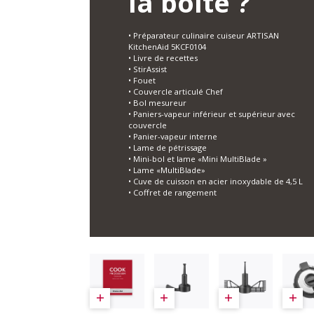
la boîte ?
• Préparateur culinaire cuiseur ARTISAN
KitchenAid 5KCF0104
• Livre de recettes
• StirAssist
• Fouet
• Couvercle articulé Chef
• Bol mesureur
• Paniers-vapeur inférieur et supérieur avec
couvercle
• Panier-vapeur interne
• Lame de pétrissage
• Mini-bol et lame «Mini MultiBlade »
• Lame «MultiBlade»
• Cuve de cuisson en acier inoxydable de 4,5 L
• Coffret de rangement