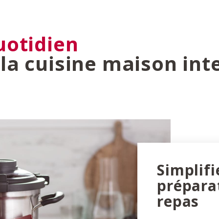
uotidien
la cuisine maison inte
Simplifi
prépara
repas