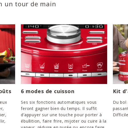
en un tour de main
oûts
6 modes de cuisson
Kit d
reux
Ses six fonctions automatiques vous
Du bol
r,
feront gagner bien du temps. Il suffit
passant
ier,
d’appuyer sur une touche pour porter à
Difficil
lir,
ébullition, faire frire, mijoter ou cuire à la
vapeur, réduire en purée ou encore faire