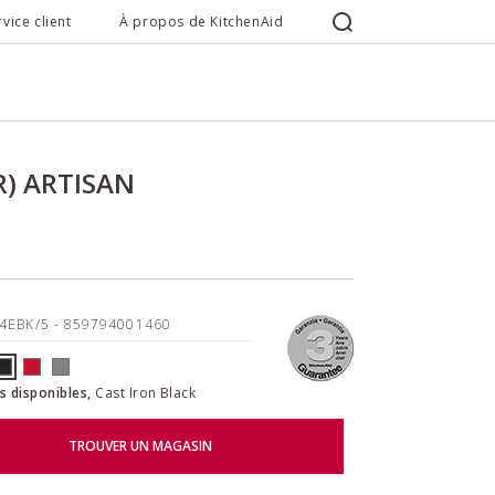
rvice client
À propos de KitchenAid
) ARTISAN
4EBK/5
- 859794001460
s disponibles,
Cast Iron Black
TROUVER UN MAGASIN