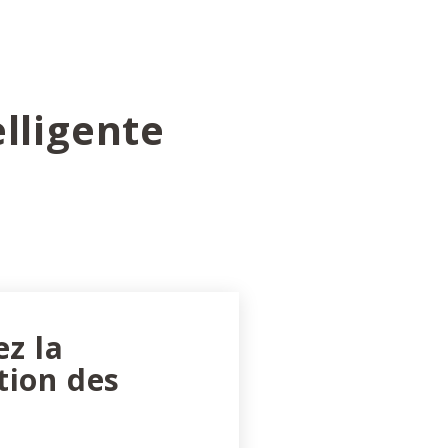
lligente
ez la
tion des