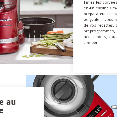
Finies les corvée
en-un cuisine rime
préparateur culin
polyvalent vous 
de vos recettes. 
préprogrammes, 
accessoires, vous
tomber.
le au
e