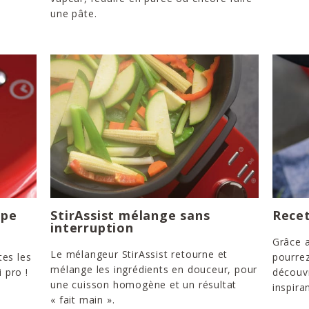
une pâte.
ape
StirAssist mélange sans
Recet
interruption
Grâce a
Le mélangeur StirAssist retourne et
tes les
pourrez
mélange les ingrédients en douceur, pour
 pro !
découvr
une cuisson homogène et un résultat
inspira
« fait main ».