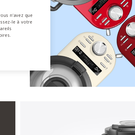
 vous n’avez que
issez-le à votre
areils
ires.