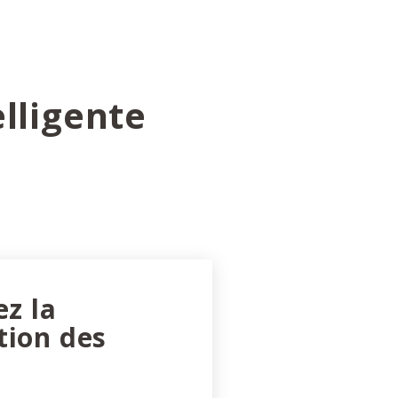
lligente
ez la
tion des