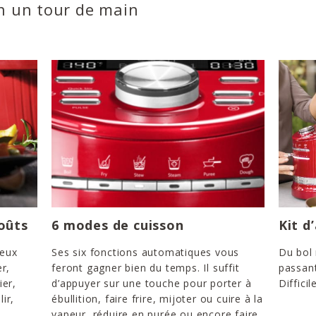
en un tour de main
oûts
6 modes de cuisson
Kit d
reux
Ses six fonctions automatiques vous
Du bol
r,
feront gagner bien du temps. Il suffit
passant
ier,
d’appuyer sur une touche pour porter à
Difficil
lir,
ébullition, faire frire, mijoter ou cuire à la
vapeur, réduire en purée ou encore faire