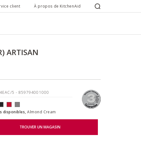
rvice client
À propos de KitchenAid
) ARTISAN
04EAC/5
- 859794001000
s disponibles,
Almond Cream
TROUVER UN MAGASIN