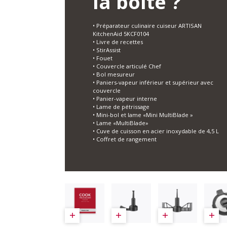
la boîte ?
• Préparateur culinaire cuiseur ARTISAN
KitchenAid 5KCF0104
• Livre de recettes
• StirAssist
• Fouet
• Couvercle articulé Chef
• Bol mesureur
• Paniers-vapeur inférieur et supérieur avec
couvercle
• Panier-vapeur interne
• Lame de pétrissage
• Mini-bol et lame «Mini MultiBlade »
• Lame «MultiBlade»
• Cuve de cuisson en acier inoxydable de 4,5 L
• Coffret de rangement