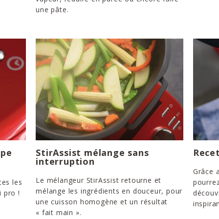
une pâte.
ape
StirAssist mélange sans
Recet
interruption
Grâce a
Le mélangeur StirAssist retourne et
tes les
pourrez
mélange les ingrédients en douceur, pour
 pro !
découvr
une cuisson homogène et un résultat
inspira
« fait main ».