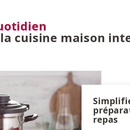
uotidien
la cuisine maison inte
Simplifi
prépara
repas