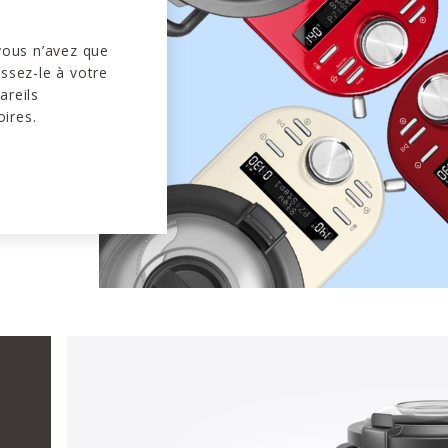
 vous n’avez que
issez-le à votre
areils
ires.