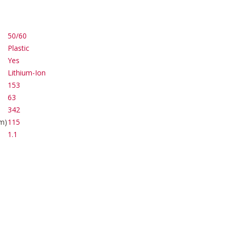
50/60
Plastic
Yes
Lithium-Ion
153
63
342
m)
115
1.1