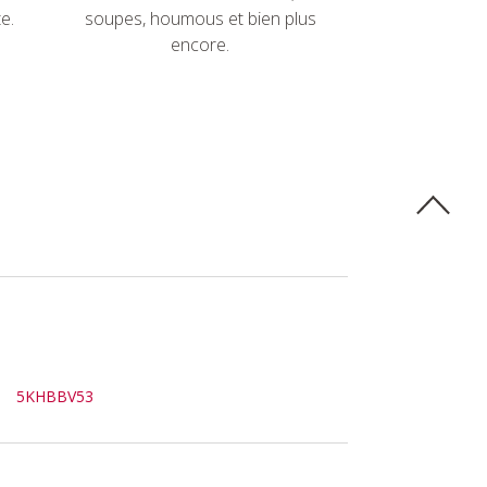
e.
soupes, houmous et bien plus
encore.
5KHBBV53