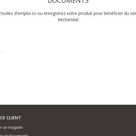
DOCUMENTS
modes d'emploi ici ou enregistrez votre produit pour bénéficier du se
KitchenAid
ICE CLIENT
r un magasin
ie et documents