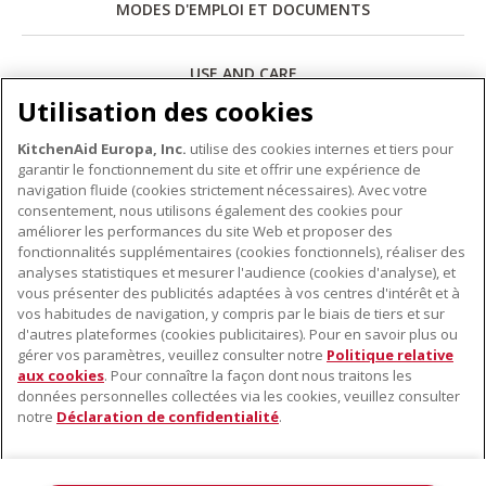
MODES D'EMPLOI ET DOCUMENTS
USE AND CARE
Utilisation des cookies
Télécharger
KitchenAid Europa, Inc.
utilise des cookies internes et tiers pour
garantir le fonctionnement du site et offrir une expérience de
navigation fluide (cookies strictement nécessaires). Avec votre
consentement, nous utilisons également des cookies pour
améliorer les performances du site Web et proposer des
fonctionnalités supplémentaires (cookies fonctionnels), réaliser des
À PROPOS DE KITCHENAID
analyses statistiques et mesurer l'audience (cookies d'analyse), et
vous présenter des publicités adaptées à vos centres d'intérêt et à
À propos de KitchenAid
vos habitudes de navigation, y compris par le biais de tiers et sur
NOS PRODUITS
Histoire de la marque
d'autres plateformes (cookies publicitaires). Pour en savoir plus ou
gérer vos paramètres, veuillez consulter notre
Politique relative
Petits électroménagers
Communiqués de presse
aux cookies
. Pour connaître la façon dont nous traitons les
SERVICE CLIENT
Matériel de cuisine
ODR
données personnelles collectées via les cookies, veuillez consulter
notre
Déclaration de confidentialité
.
Trouver un magasin
Accessoires
Garantie et documents
Service après-vente