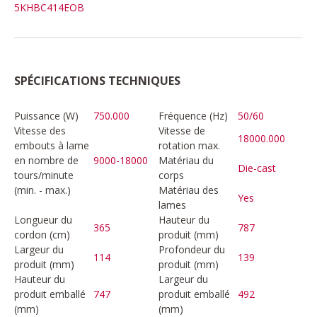
5KHBC414EOB
SPÉCIFICATIONS TECHNIQUES
Puissance (W)
750.000
Fréquence (Hz)
50/60
Vitesse des
Vitesse de
18000.000
embouts à lame
rotation max.
en nombre de
9000-18000
Matériau du
Die-cast
tours/minute
corps
(min. - max.)
Matériau des
Yes
lames
Longueur du
Hauteur du
365
787
cordon (cm)
produit (mm)
Largeur du
Profondeur du
114
139
produit (mm)
produit (mm)
Hauteur du
Largeur du
produit emballé
747
produit emballé
492
(mm)
(mm)