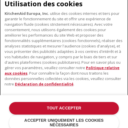
Utilisation des cookies
KitchenAid Europa, Inc.
utilise des cookies internes et tiers pour
garantir le fonctionnement du site et offrir une expérience de
navigation fluide (cookies strictement nécessaires). Avec votre
consentement, nous utilisons également des cookies pour
améliorer les performances du site Web et proposer des
fonctionnalités supplémentaires (cookies fonctionnels), réaliser des
À PROPOS DE KITCHENAID
analyses statistiques et mesurer l'audience (cookies d'analyse), et
vous présenter des publicités adaptées à vos centres d'intérêt et à
À propos de KitchenAid
vos habitudes de navigation, y compris par le biais de tiers et sur
NOS PRODUITS
Histoire de la marque
d'autres plateformes (cookies publicitaires). Pour en savoir plus ou
gérer vos paramètres, veuillez consulter notre
Politique relative
Petits électroménagers
Communiqués de presse
aux cookies
. Pour connaître la façon dont nous traitons les
SERVICE CLIENT
Matériel de cuisine
données personnelles collectées via les cookies, veuillez consulter
ODR
notre
Déclaration de confidentialité
.
Trouver un magasin
Accessoires
Garantie et documents
Service après-vente
TOUT ACCEPTER
©2022 Tous droits réservés. KitchenAid et la forme du robot pâtissier
ACCEPTER UNIQUEMENT LES COOKIES
multifonction sont des marques déposées aux États Unis et dans
NÉCESSAIRES