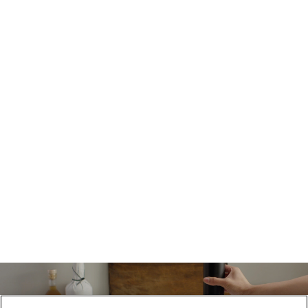
distinctive d’un
créateur culinaire
Quand vous avez la passion de la création, vous voulez
pouvoir disposer des meilleurs outils pour vous
soutenir. C’est pourquoi nous créons uniquement des
produits avec des matériaux de haute qualité, disposant
de touches astucieuses et des dernières innovations.
Sélectionner des produits qui pourront se
transmettre de génération en génération, c’est la
signature d’un créateur culinaire.