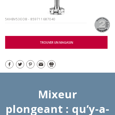
5KHBV53EOB
- 859711687040
TROUVER UN MAGASIN
Mixeur
plongeant : qu’y-a-