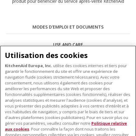
produit pour bénéficier du service après-vente KitchenAid
MODES D'EMPLOI ET DOCUMENTS
USE AND CARE
Utilisation des cookies
Télécharger
KitchenAid Europa, Inc.
utilise des cookies internes et tiers pour
garantir le fonctionnement du site et offrir une expérience de
navigation fluide (cookies strictement nécessaires). Avec votre
consentement, nous utilisons également des cookies pour
améliorer les performances du site Web et proposer des
fonctionnalités supplémentaires (cookies fonctionnels), réaliser des
À PROPOS DE KITCHENAID
analyses statistiques et mesurer l'audience (cookies d'analyse), et
vous présenter des publicités adaptées à vos centres d'intérêt et à
À propos de KitchenAid
vos habitudes de navigation, y compris par le biais de tiers et sur
NOS PRODUITS
Histoire de la marque
d'autres plateformes (cookies publicitaires). Pour en savoir plus ou
gérer vos paramètres, veuillez consulter notre
Politique relative
Petits électroménagers
Communiqués de presse
aux cookies
. Pour connaître la façon dont nous traitons les
SERVICE CLIENT
Matériel de cuisine
données personnelles collectées via les cookies, veuillez consulter
ODR