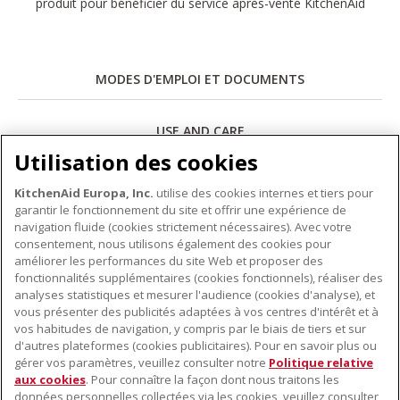
produit pour bénéficier du service après-vente KitchenAid
MODES D'EMPLOI ET DOCUMENTS
USE AND CARE
Utilisation des cookies
Télécharger
KitchenAid Europa, Inc.
utilise des cookies internes et tiers pour
garantir le fonctionnement du site et offrir une expérience de
navigation fluide (cookies strictement nécessaires). Avec votre
consentement, nous utilisons également des cookies pour
améliorer les performances du site Web et proposer des
fonctionnalités supplémentaires (cookies fonctionnels), réaliser des
À PROPOS DE KITCHENAID
analyses statistiques et mesurer l'audience (cookies d'analyse), et
vous présenter des publicités adaptées à vos centres d'intérêt et à
À propos de KitchenAid
vos habitudes de navigation, y compris par le biais de tiers et sur
NOS PRODUITS
Histoire de la marque
d'autres plateformes (cookies publicitaires). Pour en savoir plus ou
gérer vos paramètres, veuillez consulter notre
Politique relative
Petits électroménagers
Communiqués de presse
aux cookies
. Pour connaître la façon dont nous traitons les
SERVICE CLIENT
Matériel de cuisine
données personnelles collectées via les cookies, veuillez consulter
ODR