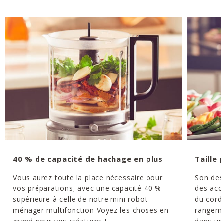
40 % de capacité de hachage en plus
Taille
Vous aurez toute la place nécessaire pour
Son de
vos préparations, avec une capacité 40 %
des acc
supérieure à celle de notre mini robot
du cor
ménager multifonction Voyez les choses en
rangeme
grand pour vos créations !
dans un