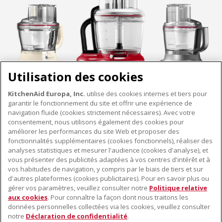
Utilisation des cookies
KitchenAid Europa, Inc.
utilise des cookies internes et tiers pour
garantir le fonctionnement du site et offrir une expérience de
navigation fluide (cookies strictement nécessaires). Avec votre
consentement, nous utilisons également des cookies pour
améliorer les performances du site Web et proposer des
fonctionnalités supplémentaires (cookies fonctionnels), réaliser des
À PROPOS DE KITCHENAID
analyses statistiques et mesurer l'audience (cookies d'analyse), et
vous présenter des publicités adaptées à vos centres d'intérêt et à
À propos de KitchenAid
vos habitudes de navigation, y compris par le biais de tiers et sur
NOS PRODUITS
Histoire de la marque
d'autres plateformes (cookies publicitaires). Pour en savoir plus ou
gérer vos paramètres, veuillez consulter notre
Politique relative
Petits électroménagers
Communiqués de presse
aux cookies
. Pour connaître la façon dont nous traitons les
SERVICE CLIENT
Matériel de cuisine
ODR
données personnelles collectées via les cookies, veuillez consulter
notre
Déclaration de confidentialité
.
Trouver un magasin
Accessoires