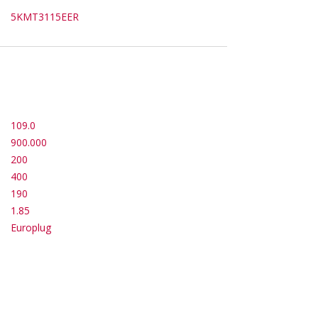
5KMT3115EER
109.0
900.000
200
400
190
1.85
Europlug