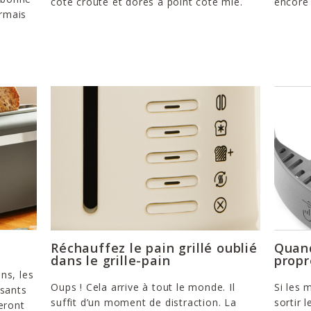
côté croûte et dorés à point côté mie.
encore
rmais
Réchauffez le pain grillé oublié
Quand
dans le grille-pain
propr
ns, les
Oups ! Cela arrive à tout le monde. Il
Si les 
ssants
suffit d’un moment de distraction. La
sortir 
teront