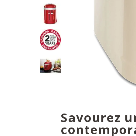
Savourez u
contempor