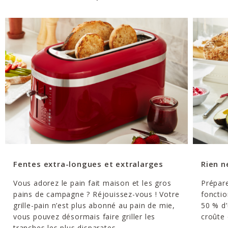
Fentes extra-longues et extralarges
Rien n
Vous adorez le pain fait maison et les gros
Prépare
pains de campagne ? Réjouissez-vous ! Votre
fonctio
grille-pain n’est plus abonné au pain de mie,
50 % d’
vous pouvez désormais faire griller les
croûte 
tranches les plus disparates.