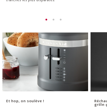
Et hop, on soulève !
Réchau
grille-