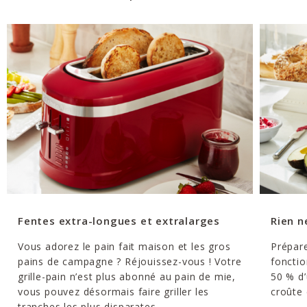
Fentes extra-longues et extralarges
Rien n
Vous adorez le pain fait maison et les gros
Prépare
pains de campagne ? Réjouissez-vous ! Votre
fonctio
grille-pain n’est plus abonné au pain de mie,
50 % d’
vous pouvez désormais faire griller les
croûte 
tranches les plus disparates.