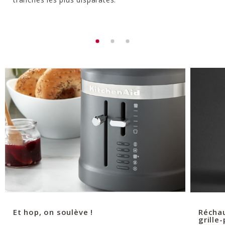
Et hop, on soulève !
Réchau
grille-