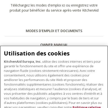
Téléchargez les modes d'emploi ici ou enregistrez votre
produit pour bénéficier du service après-vente KitchenAid
MODES D'EMPLOI ET DOCUMENTS
OWNER MANUAL
Utilisation des cookies
Télécharger
KitchenAid Europa, Inc.
utilise des cookies internes et tiers pour
garantir le fonctionnement du site et offrir une expérience de
navigation fluide (cookies strictement nécessaires). Avec votre
consentement, nous utilisons également des cookies pour
améliorer les performances du site Web et proposer des
fonctionnalités supplémentaires (cookies fonctionnels), réaliser des
À PROPOS DE KITCHENAID
analyses statistiques et mesurer l'audience (cookies d'analyse), et
vous présenter des publicités adaptées à vos centres d'intérêt et à
À propos de KitchenAid
vos habitudes de navigation, y compris par le biais de tiers et sur
NOS PRODUITS
Histoire de la marque
d'autres plateformes (cookies publicitaires). Pour en savoir plus ou
gérer vos paramètres, veuillez consulter notre
Politique relative