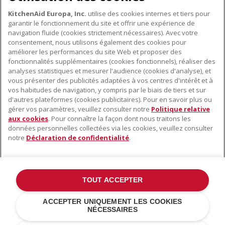
KitchenAid Europa, Inc.
utilise des cookies internes et tiers pour
garantir le fonctionnement du site et offrir une expérience de
navigation fluide (cookies strictement nécessaires). Avec votre
consentement, nous utilisons également des cookies pour
améliorer les performances du site Web et proposer des
fonctionnalités supplémentaires (cookies fonctionnels), réaliser des
À PROPOS DE KITCHENAID
analyses statistiques et mesurer l'audience (cookies d'analyse), et
vous présenter des publicités adaptées à vos centres d'intérêt et à
À propos de KitchenAid
vos habitudes de navigation, y compris par le biais de tiers et sur
NOS PRODUITS
Histoire de la marque
d'autres plateformes (cookies publicitaires). Pour en savoir plus ou
gérer vos paramètres, veuillez consulter notre
Politique relative
Petits électroménagers
Communiqués de presse
aux cookies
. Pour connaître la façon dont nous traitons les
SERVICE CLIENT
Matériel de cuisine
ODR
données personnelles collectées via les cookies, veuillez consulter
notre
Déclaration de confidentialité
.
Trouver un magasin
Accessoires
Garantie et documents
Service après-vente
TOUT ACCEPTER
©2022 Tous droits réservés. KitchenAid et la forme du robot pâtissier
ACCEPTER UNIQUEMENT LES COOKIES
multifonction sont des marques déposées aux États Unis et dans
NÉCESSAIRES
d'autres pays .
Déclaration de confidentialité
.
Cookies
.
Autres pays