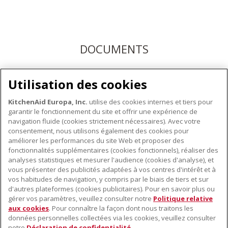
DOCUMENTS
Téléchargez les modes d'emploi ici ou enregistrez votre
Utilisation des cookies
produit pour bénéficier du service après-vente KitchenAid
KitchenAid Europa, Inc.
utilise des cookies internes et tiers pour
garantir le fonctionnement du site et offrir une expérience de
navigation fluide (cookies strictement nécessaires). Avec votre
consentement, nous utilisons également des cookies pour
améliorer les performances du site Web et proposer des
fonctionnalités supplémentaires (cookies fonctionnels), réaliser des
À PROPOS DE KITCHENAID
analyses statistiques et mesurer l'audience (cookies d'analyse), et
vous présenter des publicités adaptées à vos centres d'intérêt et à
À propos de KitchenAid
vos habitudes de navigation, y compris par le biais de tiers et sur
NOS PRODUITS
Histoire de la marque
d'autres plateformes (cookies publicitaires). Pour en savoir plus ou
gérer vos paramètres, veuillez consulter notre
Politique relative
Petits électroménagers
Communiqués de presse
aux cookies
. Pour connaître la façon dont nous traitons les
SERVICE CLIENT
Matériel de cuisine
ODR
données personnelles collectées via les cookies, veuillez consulter
notre
Déclaration de confidentialité
.
Trouver un magasin