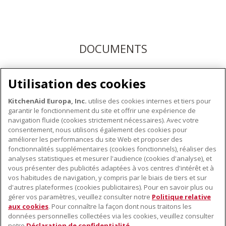
DOCUMENTS
Téléchargez les modes d'emploi ici ou enregistrez votre
Utilisation des cookies
produit pour bénéficier du service après-vente KitchenAid
KitchenAid Europa, Inc.
utilise des cookies internes et tiers pour
garantir le fonctionnement du site et offrir une expérience de
navigation fluide (cookies strictement nécessaires). Avec votre
consentement, nous utilisons également des cookies pour
améliorer les performances du site Web et proposer des
fonctionnalités supplémentaires (cookies fonctionnels), réaliser des
À PROPOS DE KITCHENAID
analyses statistiques et mesurer l'audience (cookies d'analyse), et
vous présenter des publicités adaptées à vos centres d'intérêt et à
À propos de KitchenAid
vos habitudes de navigation, y compris par le biais de tiers et sur
NOS PRODUITS
Histoire de la marque
d'autres plateformes (cookies publicitaires). Pour en savoir plus ou
gérer vos paramètres, veuillez consulter notre
Politique relative
Petits électroménagers
Communiqués de presse
aux cookies
. Pour connaître la façon dont nous traitons les
SERVICE CLIENT
Matériel de cuisine
ODR
données personnelles collectées via les cookies, veuillez consulter
notre
Déclaration de confidentialité
.
Trouver un magasin