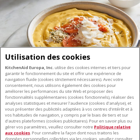
Utilisation des cookies
KitchenAid Europa, Inc.
utilise des cookies internes et tiers pour
garantir le fonctionnement du site et offrir une expérience de
navigation fluide (cookies strictement nécessaires). Avec votre
consentement, nous utilisons également des cookies pour
améliorer les performances du site Web et proposer des
fonctionnalités supplémentaires (cookies fonctionnels), réaliser des
À PROPOS DE KITCHENAID
analyses statistiques et mesurer l'audience (cookies d'analyse), et
vous présenter des publicités adaptées à vos centres d'intérêt et à
À propos de KitchenAid
vos habitudes de navigation, y compris par le biais de tiers et sur
NOS PRODUITS
Histoire de la marque
d'autres plateformes (cookies publicitaires). Pour en savoir plus ou
gérer vos paramètres, veuillez consulter notre
Politique relative
Petits électroménagers
Communiqués de presse
aux cookies
. Pour connaître la façon dont nous traitons les
SERVICE CLIENT
Matériel de cuisine
données personnelles collectées via les cookies, veuillez consulter
ODR