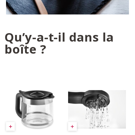
Qu’y-a-t-il dans la
boîte ?