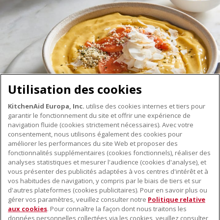
Utilisation des cookies
KitchenAid Europa, Inc.
utilise des cookies internes et tiers pour
garantir le fonctionnement du site et offrir une expérience de
navigation fluide (cookies strictement nécessaires). Avec votre
consentement, nous utilisons également des cookies pour
améliorer les performances du site Web et proposer des
fonctionnalités supplémentaires (cookies fonctionnels), réaliser des
À PROPOS DE KITCHENAID
analyses statistiques et mesurer l'audience (cookies d'analyse), et
vous présenter des publicités adaptées à vos centres d'intérêt et à
À propos de KitchenAid
vos habitudes de navigation, y compris par le biais de tiers et sur
NOS PRODUITS
Histoire de la marque
d'autres plateformes (cookies publicitaires). Pour en savoir plus ou
gérer vos paramètres, veuillez consulter notre
Politique relative
Petits électroménagers
Communiqués de presse
aux cookies
. Pour connaître la façon dont nous traitons les
SERVICE CLIENT
Matériel de cuisine
données personnelles collectées via les cookies, veuillez consulter
ODR