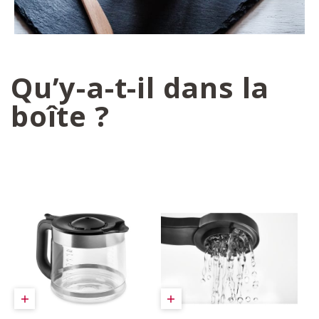
Qu’y-a-t-il dans la
boîte ?