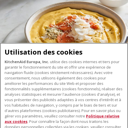
Utilisation des cookies
KitchenAid Europa, Inc.
utilise des cookies internes et tiers pour
garantir le fonctionnement du site et offrir une expérience de
navigation fluide (cookies strictement nécessaires). Avec votre
consentement, nous utilisons également des cookies pour
améliorer les performances du site Web et proposer des
fonctionnalités supplémentaires (cookies fonctionnels), réaliser des
À PROPOS DE KITCHENAID
analyses statistiques et mesurer l'audience (cookies d'analyse), et
vous présenter des publicités adaptées à vos centres d'intérêt et à
À propos de KitchenAid
vos habitudes de navigation, y compris par le biais de tiers et sur
NOS PRODUITS
Histoire de la marque
d'autres plateformes (cookies publicitaires). Pour en savoir plus ou
gérer vos paramètres, veuillez consulter notre
Politique relative
Petits électroménagers
Communiqués de presse
aux cookies
. Pour connaître la façon dont nous traitons les
SERVICE CLIENT
Matériel de cuisine
données personnelles collectées via les cookies, veuillez consulter
ODR