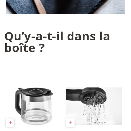
Qu’y-a-t-il dans la
boîte ?